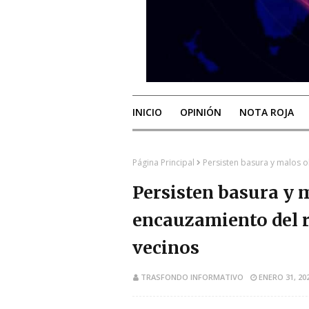
INICIO
OPINIÓN
NOTA ROJA
Página Principal
Persisten basura y malos o
Persisten basura y m
encauzamiento del 
vecinos
TRASFONDO INFORMATIVO
ENERO 31, 20