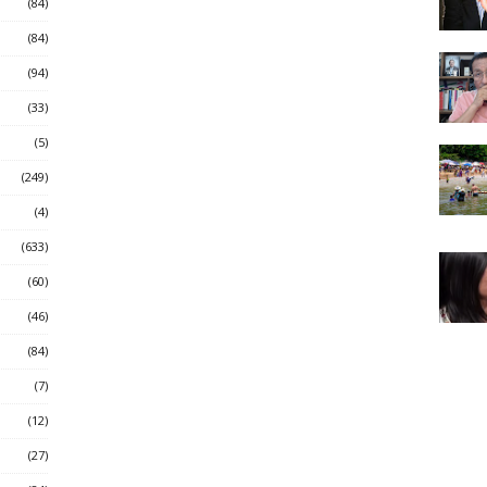
(84)
(84)
(94)
(33)
(5)
(249)
(4)
(633)
(60)
(46)
(84)
(7)
(12)
(27)