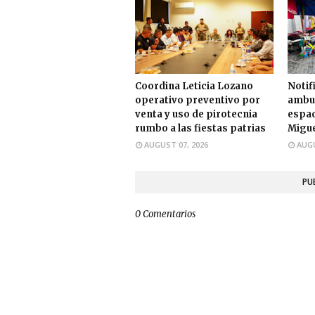
Coordina Leticia Lozano
Notif
operativo preventivo por
ambul
venta y uso de pirotecnia
espac
rumbo a las fiestas patrias
Migue
AUGUST 07, 2026
AUGU
PU
0 Comentarios