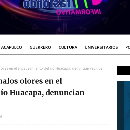
ACAPULCO
GUERRERO
CULTURA
UNIVERSITARIOS
PO
lores en el encauzamiento del río Huacapa, denuncian vecinos
alos olores en el
río Huacapa, denuncian
26