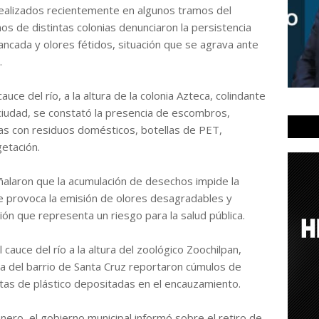
realizados recientemente en algunos tramos del
os de distintas colonias denunciaron la persistencia
ancada y olores fétidos, situación que se agrava ante
.
uce del río, a la altura de la colonia Azteca, colindante
a ciudad, se constató la presencia de escombros,
as con residuos domésticos, botellas de PET,
getación.
ñalaron que la acumulación de desechos impide la
que provoca la emisión de olores desagradables y
ción que representa un riesgo para la salud pública.
 cauce del río a la altura del zoológico Zoochilpan,
a del barrio de Santa Cruz reportaron cúmulos de
tas de plástico depositadas en el encauzamiento.
ero, el gobierno municipal informó sobre el retiro de