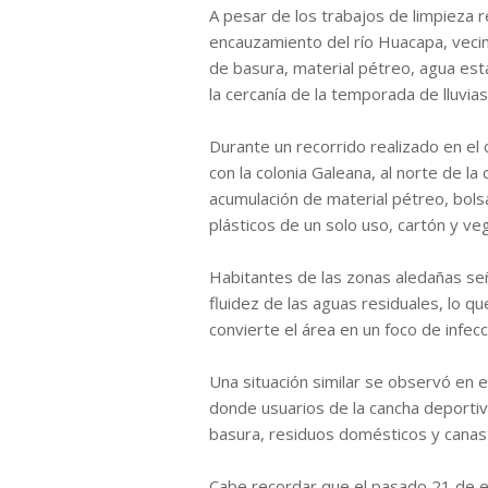
A pesar de los trabajos de limpieza 
encauzamiento del río Huacapa, vecin
de basura, material pétreo, agua est
la cercanía de la temporada de lluvias
Durante un recorrido realizado en el ca
con la colonia Galeana, al norte de l
acumulación de material pétreo, bols
plásticos de un solo uso, cartón y ve
Habitantes de las zonas aledañas se
fluidez de las aguas residuales, lo 
convierte el área en un foco de infec
Una situación similar se observó en el
donde usuarios de la cancha deportiv
basura, residuos domésticos y canas
Cabe recordar que el pasado 21 de en