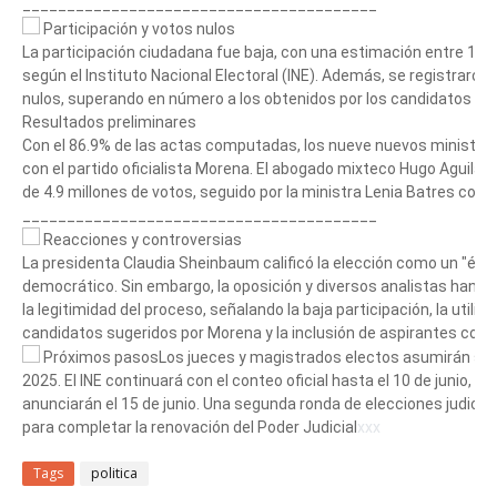
________________________________________
Participación y votos nulos
La participación ciudadana fue baja, con una estimación entre 12.5
según el Instituto Nacional Electoral (INE). Además, se registraro
nulos, superando en número a los obtenidos por los candidatos m
Resultados preliminares
Con el 86.9% de las actas computadas, los nueve nuevos ministros
con el partido oficialista Morena. El abogado mixteco Hugo Aguilar 
de 4.9 millones de votos, seguido por la ministra Lenia Batres con 4
________________________________________
Reacciones y controversias
La presidenta Claudia Sheinbaum calificó la elección como un "éxit
democrático. Sin embargo, la oposición y diversos analistas han 
la legitimidad del proceso, señalando la baja participación, la utili
candidatos sugeridos por Morena y la inclusión de aspirantes con
Próximos pasosLos jueces y magistrados electos asumirán sus
2025. El INE continuará con el conteo oficial hasta el 10 de junio, y 
anunciarán el 15 de junio. Una segunda ronda de elecciones judici
para completar la renovación del Poder Judicial
xxx
Tags
politica