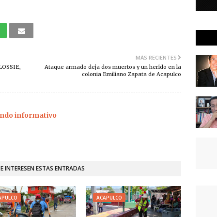
MÁS RECIENTES
LOSSIE,
Ataque armado deja dos muertos y un herido en la
colonia Emiliano Zapata de Acapulco
ndo informativo
TE INTERESEN ESTAS ENTRADAS
APULCO
ACAPULCO