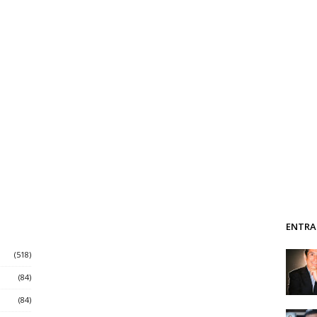
ENTRA
(518)
(84)
(84)