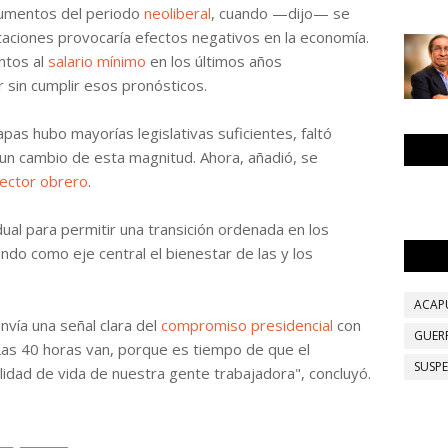
gumentos del periodo
neoliberal
, cuando —dijo— se
taciones provocaría efectos negativos en la economía.
ntos al
salario mínimo
en los últimos años
 sin cumplir esos pronósticos.
as hubo mayorías legislativas suficientes, faltó
e un cambio de esta magnitud. Ahora, añadió, se
ector obrero
.
ual para permitir una transición ordenada en los
do como eje central el bienestar de las y los
ACAP
nvía una señal clara del
compromiso presidencial
con
GUER
"Las 40 horas van, porque es tiempo de que el
SUSP
alidad de vida de nuestra gente trabajadora", concluyó.