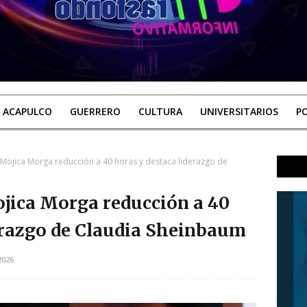
ACAPULCO
GUERRERO
CULTURA
UNIVERSITARIOS
PO
 Mojica Morga reducción a 40 horas y destaca liderazgo de
jica Morga reducción a 40
erazgo de Claudia Sheinbaum
2026