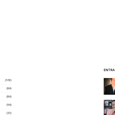
ENTRA
(518)
(84)
(84)
(94)
(33)