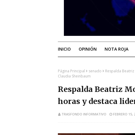
INICIO
OPINIÓN
NOTA ROJA
Página Principal
senado
Respalda Beatriz
Claudia Sheinbaum
Respalda Beatriz Mo
horas y destaca lid
TRASFONDO INFORMATIVO
FEBRERO 15, 