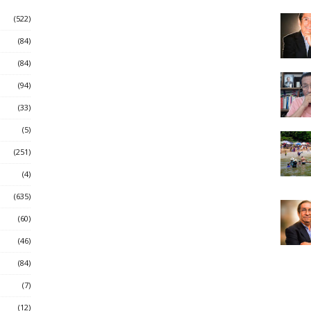
(522)
(84)
(84)
(94)
(33)
(5)
(251)
(4)
(635)
(60)
(46)
(84)
(7)
(12)