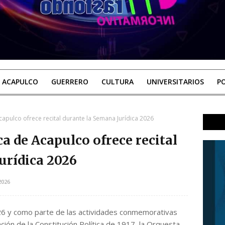
ACAPULCO
GUERRERO
CULTURA
UNIVERSITARIOS
PO
apulco ofrece recital durante la Semana Jurídica 2026
a de Acapulco ofrece recital
urídica 2026
2026
026 y como parte de las actividades conmemorativas
ción de la Constitución Política de 1917, la Orquesta