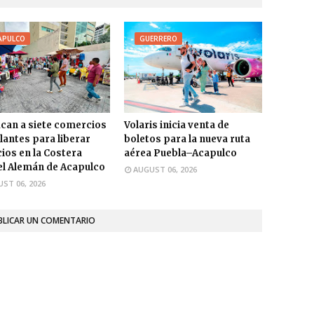
APULCO
GUERRERO
ican a siete comercios
Volaris inicia venta de
antes para liberar
boletos para la nueva ruta
ios en la Costera
aérea Puebla–Acapulco
l Alemán de Acapulco
AUGUST 06, 2026
ST 06, 2026
BLICAR UN COMENTARIO