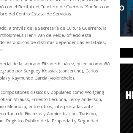
ipó con el Recital del Cuarteto de Cuerdas "Sueños con
Libre del Centro Estatal de Servicios.
do, a través de la Secretaría de Cultura Guerrero, la
artholomeus Henri Van de Velde, ofreció esta
idores públicos de distintas dependencias estatales,
al.
especial de la soprano Elizabeth Juárez, quien acompañó
tegrado por Serguey Kossiak (concertino), Carlos
iola) y Raymundo García (violonchelo).
e compositores clásicos y populares como Wolfgang
ohann Strauss, Ernesto Lecuona, Leroy Anderson,
rino Mendoza, entre otros, interpretadas ante
retaría de Finanzas y Administración, Turismo,
lud, Registro Público de la Propiedad y Seguridad