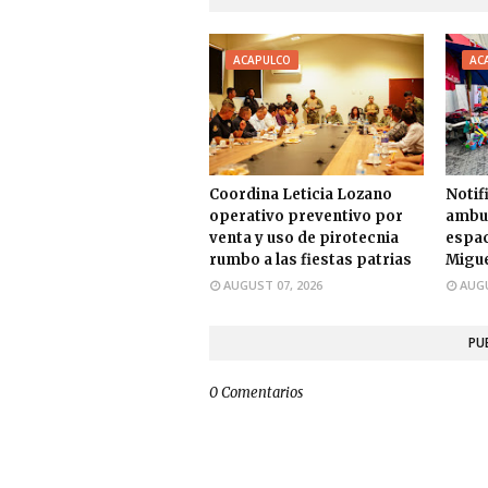
ACAPULCO
AC
Coordina Leticia Lozano
Notif
operativo preventivo por
ambul
venta y uso de pirotecnia
espac
rumbo a las fiestas patrias
Migue
AUGUST 07, 2026
AUGU
PU
0 Comentarios