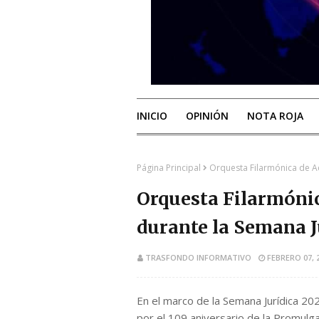
INICIO
OPINIÓN
NOTA ROJA
Página Principal
Orquesta Filarmónica de Ac
Orquesta Filarmónic
durante la Semana J
TRASFONDO INFORMATIVO
FEBRERO 07, 
En el marco de la Semana Jurídica 2
por el 109 aniversario de la Promulga