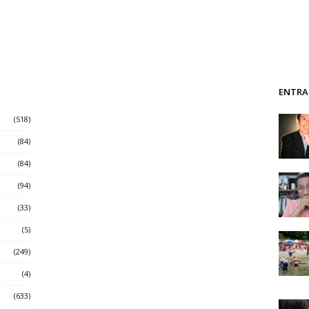
ENTRA
(518)
(84)
(84)
(94)
(33)
(5)
(249)
(4)
(633)