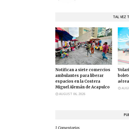
TAL VEZ 
Notifican a siete comercios
Volari
ambulantes para liberar
bolet
espacios en la Costera
aérea
Miguel Alemán de Acapulco
AUGU
AUGUST 06, 2026
PU
1 Comentarios