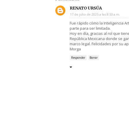
RENATO URSÚA
17 de julio de 2025 a las 8:53 a.m.
Fue rápido cómo la Inteligencia Art
parte para ser limitada.
Hoy en día, gracias al rol que tie
República Mexicana donde se garan
marco legal. Felicidades por su a
Morga
Responder
Borrar