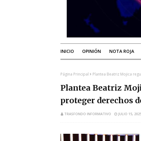
INICIO
OPINIÓN
NOTA ROJA
Página Principal
Plantea Beatriz Mojica reg
Plantea Beatriz Moji
proteger derechos de
TRASFONDO INFORMATIVO
JULIO 15, 202