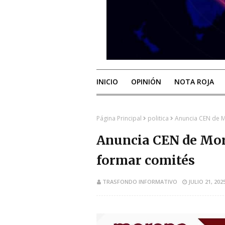
INICIO
OPINIÓN
NOTA ROJA
Página Principal
politica
Anuncia CEN de M
Anuncia CEN de Mor
formar comités
TRASFONDO INFORMATIVO
JULIO 21, 202