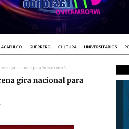
ACAPULCO
GUERRERO
CULTURA
UNIVERSITARIOS
PO
orena gira nacional para formar comités
ena gira nacional para
5