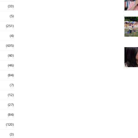
(33)
(5)
(251)
(4)
(635)
(60)
(46)
(84)
(7)
(12)
(27)
(84)
(120)
(3)