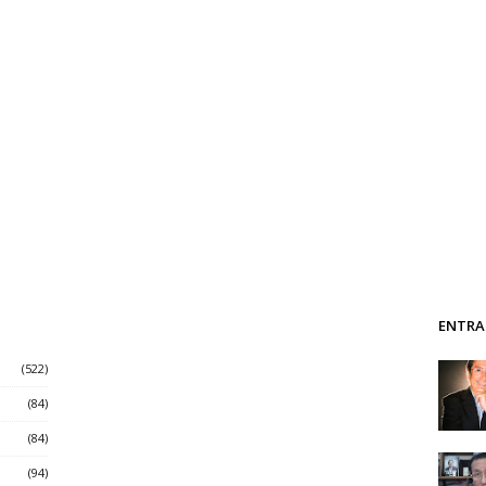
ENTRA
(522)
(84)
(84)
(94)