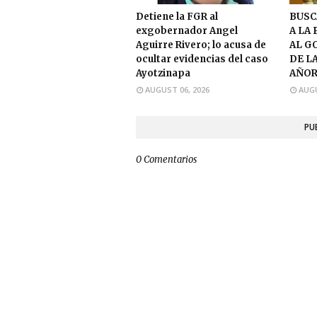
Detiene la FGR al
BUSC
exgobernador Angel
A LA
Aguirre Rivero; lo acusa de
AL G
ocultar evidencias del caso
DE L
Ayotzinapa
AÑOR
AUGUST 06, 2026
AUGU
PU
0 Comentarios