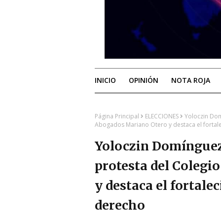
INICIO
OPINIÓN
NOTA ROJA
Página Principal
ELECCIONES
Yoloczin Dom
Abogados Mariano Otero y destaca el fortal
Yoloczin Domínguez 
protesta del Colegi
y destaca el fortale
derecho