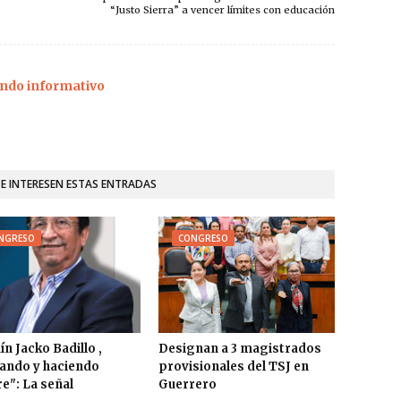
“Justo Sierra” a vencer límites con educación
ndo informativo
TE INTERESEN ESTAS ENTRADAS
NGRESO
CONGRESO
ín Jacko Badillo ,
Designan a 3 magistrados
ando y haciendo
provisionales del TSJ en
e": La señal
Guerrero