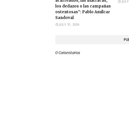
acarreados, las matracas,
JULY
los dedazos o las campañas
ostentosas”: Pablo Amílcar
Sandoval
JULY 31, 2026
PU
0 Comentarios