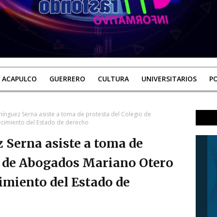
ACAPULCO
GUERRERO
CULTURA
UNIVERSITARIOS
PO
ínguez Serna asiste a toma de protesta del Colegio de
ecimiento del Estado de derecho
Serna asiste a toma de
o de Abogados Mariano Otero
cimiento del Estado de