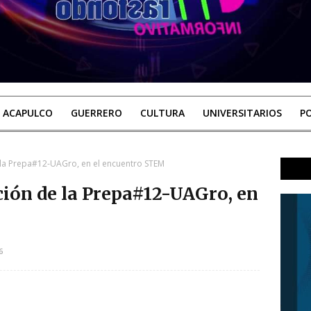
ACAPULCO
GUERRERO
CULTURA
UNIVERSITARIOS
PO
e la Prepa#12-UAGro, en el encuentro STEM
ación de la Prepa#12-UAGro, en
6