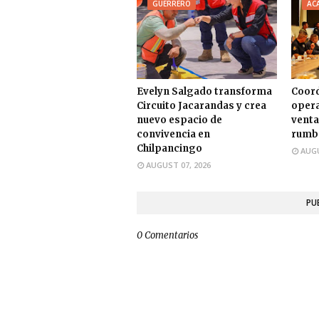
GUERRERO
AC
Evelyn Salgado transforma
Coord
Circuito Jacarandas y crea
opera
nuevo espacio de
venta
convivencia en
rumbo
Chilpancingo
AUGU
AUGUST 07, 2026
PU
0 Comentarios