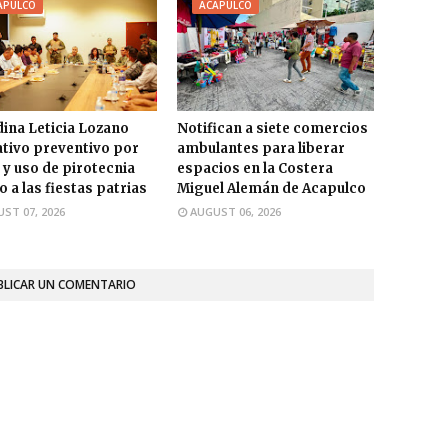
APULCO
ACAPULCO
ina Leticia Lozano
Notifican a siete comercios
tivo preventivo por
ambulantes para liberar
 y uso de pirotecnia
espacios en la Costera
 a las fiestas patrias
Miguel Alemán de Acapulco
ST 07, 2026
AUGUST 06, 2026
BLICAR UN COMENTARIO