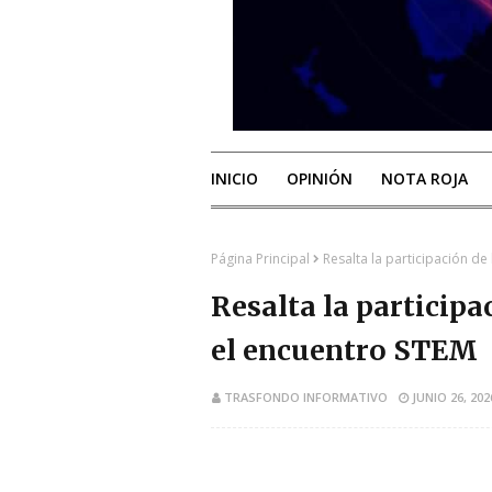
INICIO
OPINIÓN
NOTA ROJA
Página Principal
Resalta la participación d
Resalta la particip
el encuentro STEM
TRASFONDO INFORMATIVO
JUNIO 26, 202