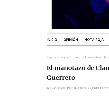
INICIO
OPINIÓN
NOTA ROJA
Página Principal
opinion
El manotazo de C
El manotazo de Clau
Guerrero
TRASFONDO INFORMATIVO
JUNIO 13, 202