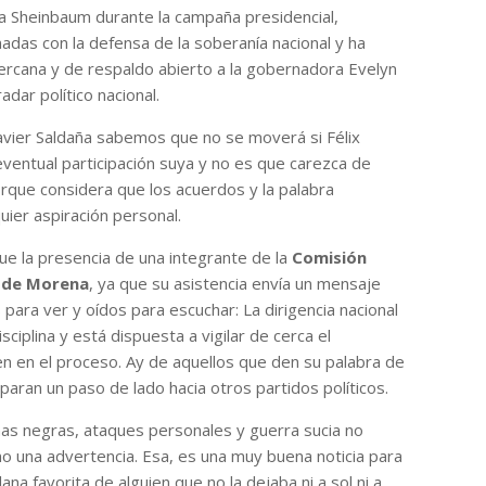
a Sheinbaum durante la campaña presidencial,
adas con la defensa de la soberanía nacional y ha
cercana y de respaldo abierto a la gobernadora Evelyn
adar político nacional.
vier Saldaña sabemos que no se moverá si Félix
ventual participación suya y no es que carezca de
orque considera que los acuerdos y la palabra
ier aspiración personal.
fue la presencia de una integrante de la
Comisión
a de Morena
, ya que su asistencia envía un mensaje
 para ver y oídos para escuchar: La dirigencia nacional
ciplina y está dispuesta a vigilar de cerca el
n en el proceso. Ay de aquellos que den su palabra de
aran un paso de lado hacia otros partidos políticos.
ñas negras, ataques personales y guerra sucia no
o una advertencia. Esa, es una muy buena noticia para
lana favorita de alguien que no la dejaba ni a sol ni a