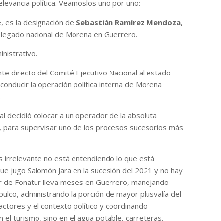
elevancia política. Veamoslos uno por uno:
e, es la designación de
Sebastián Ramírez Mendoza
,
elegado nacional de Morena en Guerrero.
nistrativo.
nte directo del Comité Ejecutivo Nacional al estado
onducir la operación política interna de Morena
.
nal decidió colocar a un operador de la absoluta
n, para supervisar uno de los procesos sucesorios más
 irrelevante no está entendiendo lo que está
que jugo Salomón Jara en la sucesión del 2021 y no hay
or de Fonatur lleva meses en Guerrero, manejando
pulco, administrando la porción de mayor plusvalía del
actores y el contexto político y coordinando
n el turismo, sino en el agua potable, carreteras,