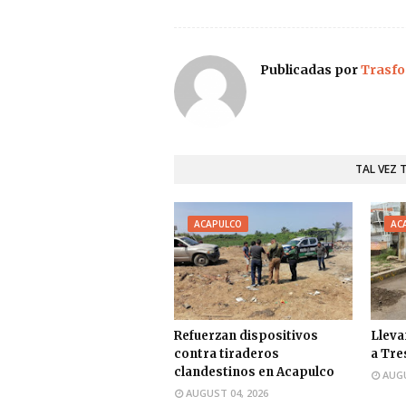
Publicadas por
Trasfo
TAL VEZ 
ACAPULCO
AC
Refuerzan dispositivos
Lleva
contra tiraderos
a Tre
clandestinos en Acapulco
AUGU
AUGUST 04, 2026