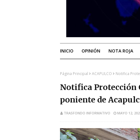
INICIO
OPINIÓN
NOTA ROJA
Página Principal
ACAPULCO
Notifica Prot
Notifica Protección 
poniente de Acapul
TRASFONDO INFORMATIVO
MAYO 12, 202