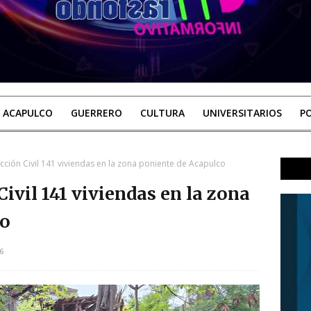
ACAPULCO
GUERRERO
CULTURA
UNIVERSITARIOS
PO
ección Civil 141 viviendas en la zona poniente de Acapulco
Civil 141 viviendas en la zona
co
6