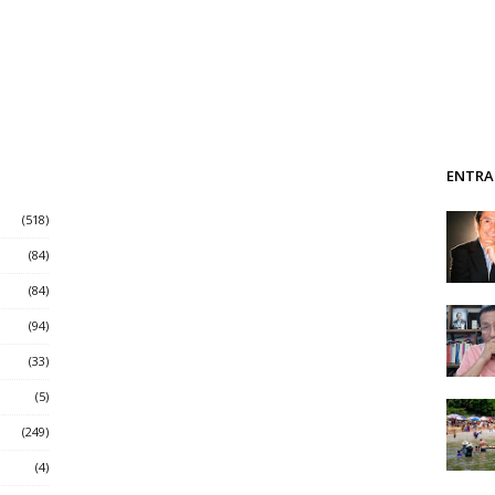
ENTRA
(518)
(84)
(84)
(94)
(33)
(5)
(249)
(4)