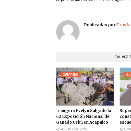
Publicadas por
Trasfo
TAL VEZ 
GUERRERO
GU
Inaugura Evelyn Salgado la
Super
62 Exposición Nacional de
const
Ganado Cebú en Acapulco
escu
AUGUST 04, 2026
AUGU