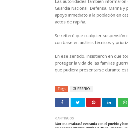
Las autoridades también informaron 
Guardia Nacional, Defensa, Marina y po
apoyo inmediato a la población en cas
actos de rapiña.
Se reiteró que cualquier suspensión 
con base en análisis técnicos y prior
En ese sentido, insistieron en que t
proteger la vida de las familias gue
que pudiera presentarse durante es
Tags
GUERRERO
ANTIGUOS
Morena evaluará cercanía con el pueblo y ho
en proceso interno rumbo a 2027: Irugami P