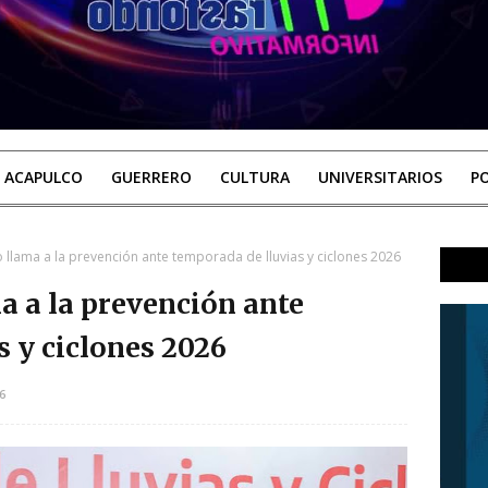
ACAPULCO
GUERRERO
CULTURA
UNIVERSITARIOS
PO
 llama a la prevención ante temporada de lluvias y ciclones 2026
a a la prevención ante
s y ciclones 2026
6