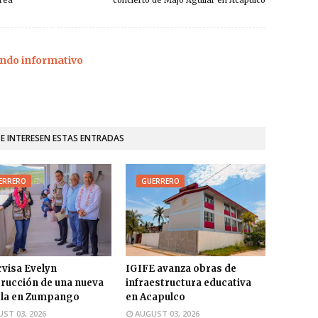
ndo informativo
TE INTERESEN ESTAS ENTRADAS
ERRERO
GUERRERO
visa Evelyn
IGIFE avanza obras de
rucción de una nueva
infraestructura educativa
ela en Zumpango
en Acapulco
ST 03, 2026
AUGUST 03, 2026