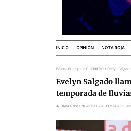
INICIO
OPINIÓN
NOTA ROJA
Página Principal
GUERRERO
Evelyn Salgado
Evelyn Salgado llam
temporada de lluvia
TRASFONDO INFORMATIVO
MAYO 21, 202