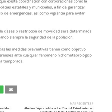
que existe coordinación con corporaciones como la
licías estatales y municipales, a fin de garantizar
o de emergencias, así como vigilancia para evitar
de clases o restricción de movilidad será determinada
izando siempre la seguridad de la población.
odas las medidas preventivas tienen como objetivo
rrerenses ante cualquier fenómeno hidrometeorológico
ta temporada.
MÁS RECIENTES
nestidad
Abelina López celebrará el Día del Estudiante con
erea
concierto de Majo Aguilar en Acapulco