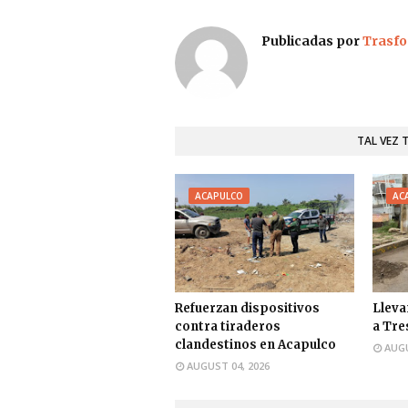
Publicadas por
Trasfo
TAL VEZ 
ACAPULCO
AC
Refuerzan dispositivos
Lleva
contra tiraderos
a Tre
clandestinos en Acapulco
AUGU
AUGUST 04, 2026