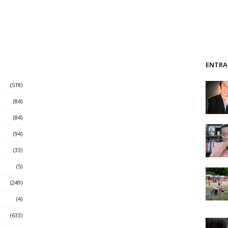
ENTRA
(518)
(84)
(84)
(94)
(33)
(5)
(249)
(4)
(633)