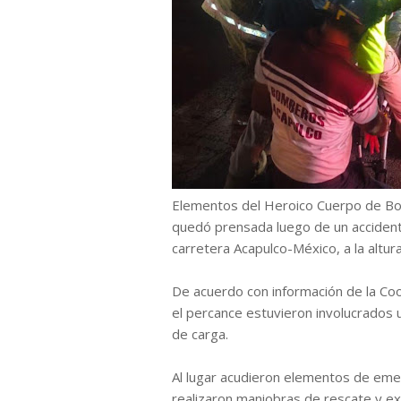
Elementos del Heroico Cuerpo de Bo
quedó prensada luego de un accidente
carretera Acapulco-México, a la altura
De acuerdo con información de la Coo
el percance estuvieron involucrados u
de carga.
Al lugar acudieron elementos de eme
realizaron maniobras de rescate y ext