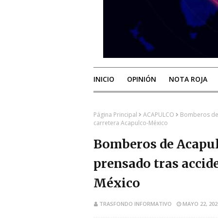
INICIO
OPINIÓN
NOTA ROJA
Página Principal
ACAPULCO
Bomberos de 
carretera Acapulco-México
Bomberos de Acapul
prensado tras accide
México
TRASFONDO INFORMATIVO
MAYO 22, 202