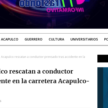
ACAPULCO
GUERRERO
CULTURA
UNIVERSITARIOS
PO
Acapulco rescatan a conductor prensado tras accidente en la
co rescatan a conductor
nte en la carretera Acapulco-
6