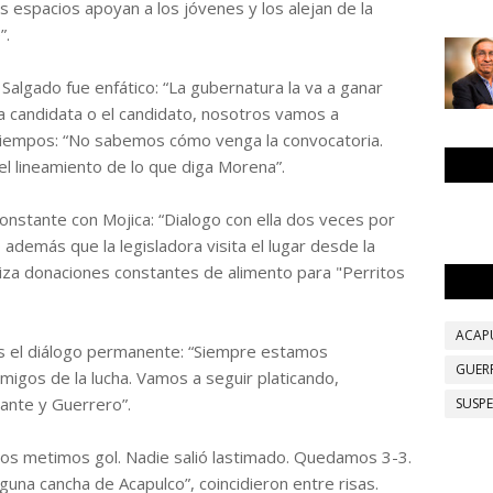
 espacios apoyan a los jóvenes y los alejan de la
”.
Salgado fue enfático: “La gubernatura la va a ganar
a candidata o el candidato, nosotros vamos a
 tiempos: “No sabemos cómo venga la convocatoria.
el lineamiento de lo que diga Morena”.
 constante con Mojica: “Dialogo con ella dos veces por
emás que la legisladora visita el lugar desde la
aliza donaciones constantes de alimento para "Perritos
ACAP
es el diálogo permanente: “Siempre estamos
GUER
igos de la lucha. Vamos a seguir platicando,
lante y Guerrero”.
SUSP
dos metimos gol. Nadie salió lastimado. Quedamos 3-3.
lguna cancha de Acapulco”, coincidieron entre risas.