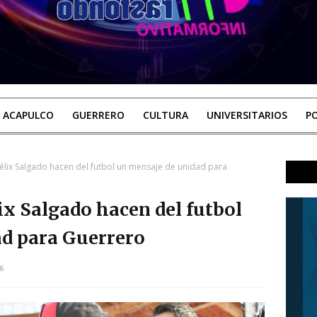
ACAPULCO
GUERRERO
CULTURA
UNIVERSITARIOS
PO
Félix Salgado hacen del futbol un mensaje de unidad para
ix Salgado hacen del futbol
ad para Guerrero
6