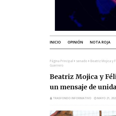
INICIO
OPINIÓN
NOTA ROJA
Página Principal
senado
Beatriz Mojica y 
Guerrero
Beatriz Mojica y Fél
un mensaje de unid
TRASFONDO INFORMATIVO
MAYO 21, 202