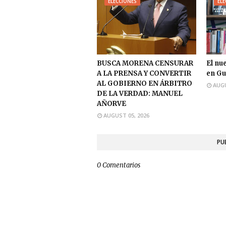
ELECCIONES
ELE
BUSCA MORENA CENSURAR
El nu
A LA PRENSA Y CONVERTIR
en Gu
AL GOBIERNO EN ÁRBITRO
AUGU
DE LA VERDAD: MANUEL
AÑORVE
AUGUST 05, 2026
PU
0 Comentarios