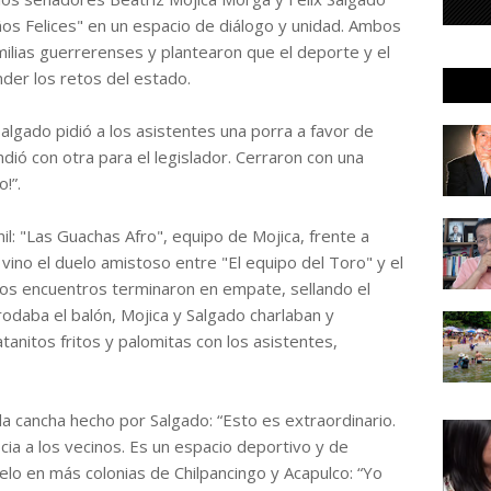
ños Felices" en un espacio de diálogo y unidad. Ambos
milias guerrerenses y plantearon que el deporte y el
nder los retos del estado.
Salgado pidió a los asistentes una porra a favor de
dió con otra para el legislador. Cerraron con una
!”.
il: "Las Guachas Afro", equipo de Mojica, frente a
vino el duelo amistoso entre "El equipo del Toro" y el
dos encuentros terminaron en empate, sellando el
odaba el balón, Mojica y Salgado charlaban y
atanitos fritos y palomitas con los asistentes,
la cancha hecho por Salgado: “Esto es extraordinario.
ia a los vecinos. Es un espacio deportivo y de
elo en más colonias de Chilpancingo y Acapulco: “Yo