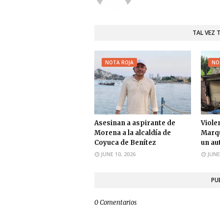
TAL VEZ 
NOTA ROJA
NO
Asesinan a aspirante de
Viole
Morena a la alcaldía de
Marqu
Coyuca de Benítez
un au
JUNE 10, 2026
JUNE
PU
0 Comentarios