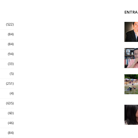
ENTRA
(522)
(84)
(84)
(94)
(33)
(5)
(251)
(4)
(635)
(60)
(46)
(84)