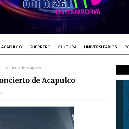
ACAPULCO
GUERRERO
CULTURA
UNIVERSITARIOS
PO
a en concierto de Acapulco
concierto de Acapulco
6