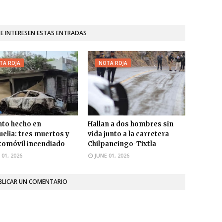
TE INTERESEN ESTAS ENTRADAS
TA ROJA
NOTA ROJA
nto hecho en
Hallan a dos hombres sin
elia: tres muertos y
vida junto a la carretera
tomóvil incendiado
Chilpancingo-Tixtla
 01, 2026
JUNE 01, 2026
BLICAR UN COMENTARIO