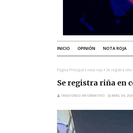
INICIO
OPINIÓN
NOTA ROJA
Página Principal
nota roja
Se registra riñ
Se registra riña en 
TRASFONDO INFORMATIVO
ABRIL 04, 202