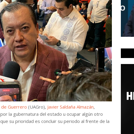
 de Guerrero
(UAGro),
Javier Saldaña Almazán
,
por la gubernatura del estado u ocupar algún otro
que su prioridad es concluir su periodo al frente de la