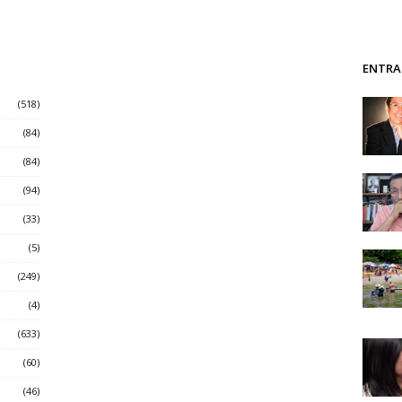
ENTRA
(518)
(84)
(84)
(94)
(33)
(5)
(249)
(4)
(633)
(60)
(46)