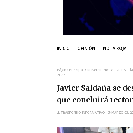
INICIO
OPINIÓN
NOTA ROJA
Página Principal
universitarios
Javier Sald
2027
Javier Saldaña se de
que concluirá rector
TRASFONDO INFORMATIVO
MARZO 03, 2