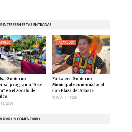
TE INTERESEN ESTAS ENTRADAS
APULCO
ACAPULCO
lsa Gobierno
Fortalece Gobierno
ipal programa “Arte
Municipal economía local
vo” en el zócalo de
con Plaza del Artista
ulco
JULY 11, 2026
 12, 2026
BLICAR UN COMENTARIO