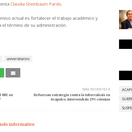
denta
Claudia Sheinbaum Pardo
.
miso actual es fortalecer el trabajo académico y
a el término de su administración.
universitarios
MÁS RECIENTES
ACAP
l INE en
Refuerzan estrategia contra la tuberculosis en
GUER
7
Acapulco; intervendrán 295 colonias
SUSP
ndo informativo