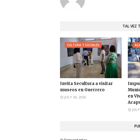
TAL VEZ 
CULTURA Y SOCIALES
AC
Invita Secultura a visitar
Impu
museos en Guerrero
Munic
en Vi
JULY 20, 2026
Acap
JULY
PU