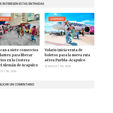
TE INTERESEN ESTAS ENTRADAS
APULCO
GUERRERO
ican a siete comercios
Volaris inicia venta de
antes para liberar
boletos para la nueva ruta
ios en la Costera
aérea Puebla–Acapulco
l Alemán de Acapulco
AUGUST 06, 2026
ST 06, 2026
BLICAR UN COMENTARIO