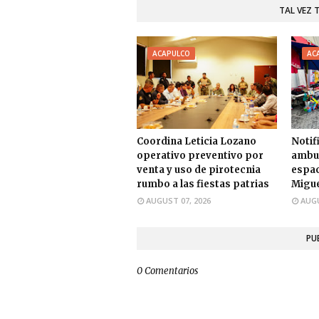
TAL VEZ 
ACAPULCO
AC
Coordina Leticia Lozano
Notif
operativo preventivo por
ambul
venta y uso de pirotecnia
espac
rumbo a las fiestas patrias
Migue
AUGUST 07, 2026
AUGU
PU
0 Comentarios