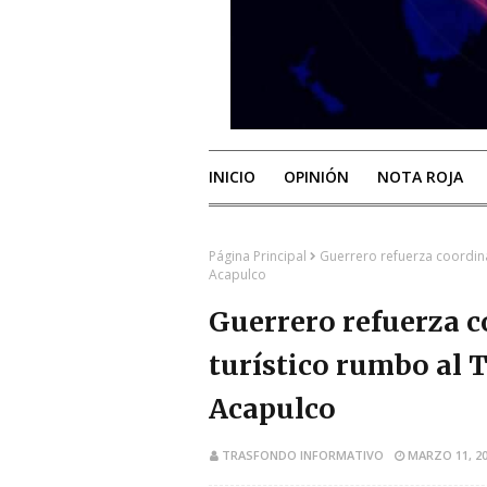
INICIO
OPINIÓN
NOTA ROJA
Página Principal
Guerrero refuerza coordinac
Acapulco
Guerrero refuerza c
turístico rumbo al 
Acapulco
TRASFONDO INFORMATIVO
MARZO 11, 2