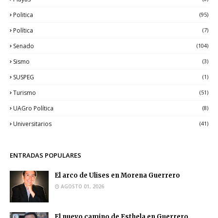
Politica
(95)
Política
(7)
Senado
(104)
Sismo
(3)
SUSPEG
(1)
Turismo
(51)
UAGro Política
(8)
Universitarios
(41)
ENTRADAS POPULARES
El arco de Ulises en Morena Guerrero
AGOSTO 01, 2026
El nuevo camino de Esthela en Guerrero