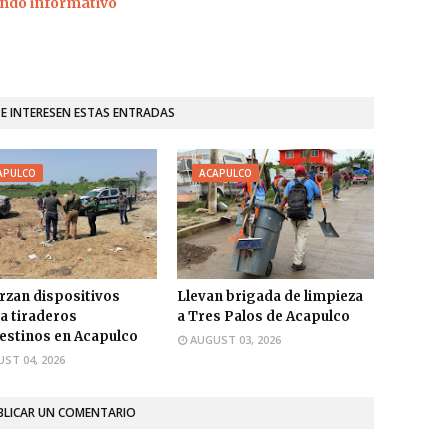
ndo informativo
TE INTERESEN ESTAS ENTRADAS
APULCO
ACAPULCO
rzan dispositivos
Llevan brigada de limpieza
a tiraderos
a Tres Palos de Acapulco
estinos en Acapulco
AUGUST 03, 2026
ST 04, 2026
BLICAR UN COMENTARIO