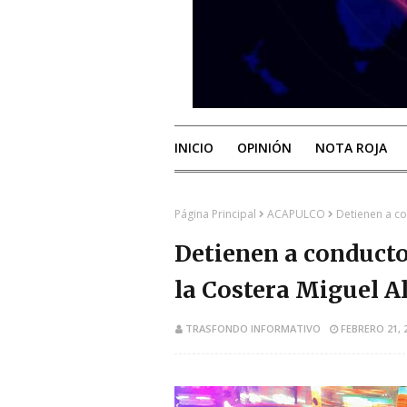
INICIO
OPINIÓN
NOTA ROJA
Página Principal
ACAPULCO
Detienen a co
Detienen a conductor
la Costera Miguel 
TRASFONDO INFORMATIVO
FEBRERO 21, 