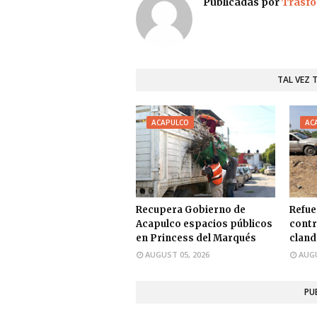
Publicadas por
Trasfo
TAL VEZ 
ACAPULCO
AC
Recupera Gobierno de
Refue
Acapulco espacios públicos
contr
en Princess del Marqués
cland
AUGUST 05, 2026
AUGU
PU