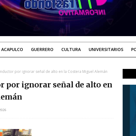
ACAPULCO
GUERRERO
CULTURA
UNIVERSITARIOS
PO
nductor por ignorar señal de alto en la Costera Miguel Alemán
 por ignorar señal de alto en
Alemán
2026