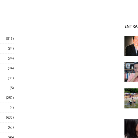
ENTRA
(519)
(84)
(84)
(94)
(33)
(5)
(250)
(4)
(633)
(60)
(46)