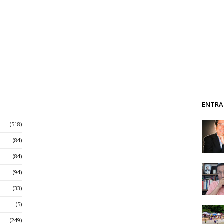
ENTRA
(518)
(84)
(84)
(94)
(33)
(5)
(249)