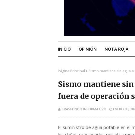
INICIO
OPINIÓN
NOTA ROJA
Página Principal
Sismo mantiene sin agua a
Sismo mantiene sin
fuera de operación
TRASFONDO INFORMATIVO
ENERO 03, 20
El suministro de agua potable en el 
los daños ocasionados por el sismo de