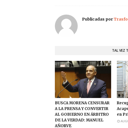
Publicadas por
Trasfo
TAL VEZ 
BUSCA MORENA CENSURAR
Recup
A LA PRENSA Y CONVERTIR
Acapu
AL GOBIERNO EN ÁRBITRO
en Pr
DE LA VERDAD: MANUEL
AUGU
AÑORVE