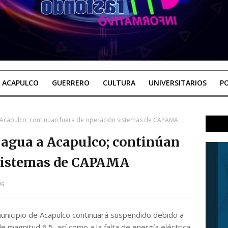
ACAPULCO
GUERRERO
CULTURA
UNIVERSITARIOS
PO
 Acapulco; continúan fuera de operación sistemas de CAPAMA
 agua a Acapulco; continúan
 sistemas de CAPAMA
26
municipio de Acapulco continuará suspendido debido a
 magnitud 6.5, así como a la falta de energía eléctrica