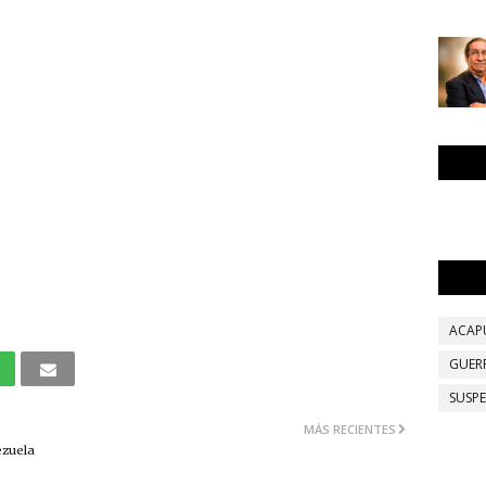
ACAP
GUER
SUSP
MÁS RECIENTES
ezuela