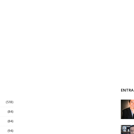
ENTRA
(518)
(84)
(84)
(94)