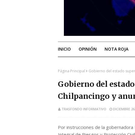
INICIO
OPINIÓN
NOTA ROJA
Página Principal
Gobierno del estado super
Gobierno del estado
Chilpancingo y anun
TRASFONDO INFORMATIVO
DICIEMBRE 26
Por instrucciones de la gobernadora 
Integral de Riesgos y Protección Civ