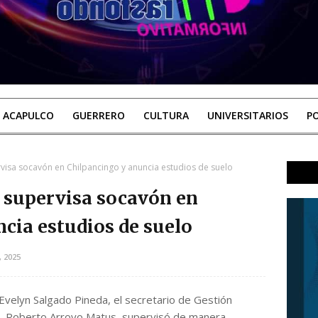
ACAPULCO
GUERRERO
CULTURA
UNIVERSITARIOS
PO
visa socavón en Chilpancingo y anuncia estudios de suelo
 supervisa socavón en
cia estudios de suelo
, 2025
Evelyn Salgado Pineda, el secretario de Gestión
il, Roberto Arroyo Matus, supervisó de manera