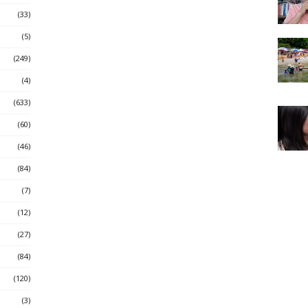
(33)
(5)
(249)
(4)
(633)
(60)
(46)
(84)
(7)
(12)
(27)
(84)
(120)
(3)