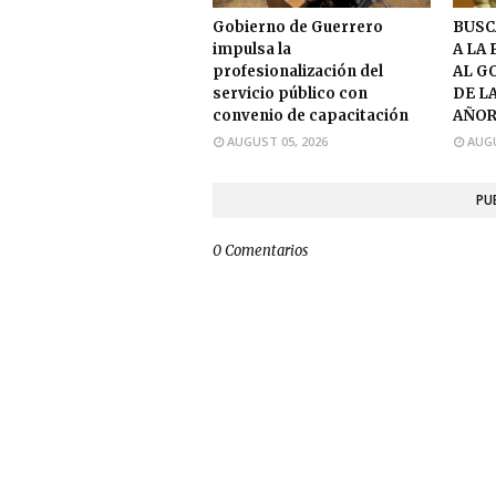
Gobierno de Guerrero
BUSC
impulsa la
A LA
profesionalización del
AL G
servicio público con
DE L
convenio de capacitación
AÑOR
AUGUST 05, 2026
AUGU
PU
0 Comentarios