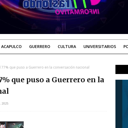
ACAPULCO
GUERRERO
CULTURA
UNIVERSITARIOS
PO
el 77% que puso a Guerrero en la conversación nacional
77% que puso a Guerrero en la
nal
, 2025