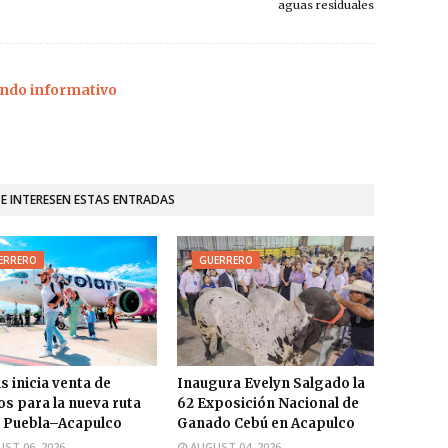
aguas residuales
ndo informativo
TE INTERESEN ESTAS ENTRADAS
ERRERO
GUERRERO
s inicia venta de
Inaugura Evelyn Salgado la
os para la nueva ruta
62 Exposición Nacional de
 Puebla–Acapulco
Ganado Cebú en Acapulco
ST 06, 2026
AUGUST 04, 2026