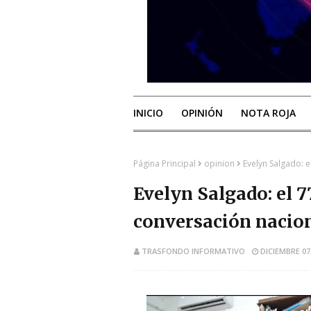
INICIO
OPINIÓN
NOTA ROJA
Página Principal
opinion
Evelyn Salgado: 
Evelyn Salgado: el 
conversación nacio
TRASFONDO INFORMATIVO
DICIEMBRE 07