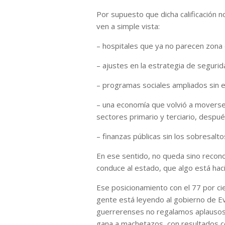
Por supuesto que dicha calificación n
ven a simple vista:
– hospitales que ya no parecen zona
– ajustes en la estrategia de seguri
– programas sociales ampliados sin e
– una economía que volvió a moverse,
sectores primario y terciario, despu
– finanzas públicas sin los sobresalto
En ese sentido, no queda sino recon
conduce al estado, que algo está hac
Ese posicionamiento con el 77 por ci
gente está leyendo al gobierno de Ev
guerrerenses no regalamos aplausos
gana a machetazos, con resultados c