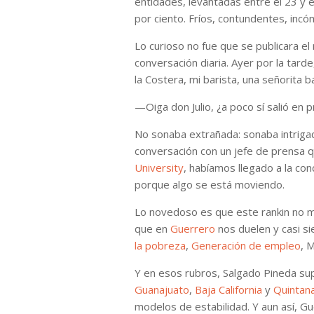
entidades, levantadas entre el 23 y e
por ciento. Fríos, contundentes, inc
Lo curioso no fue que se publicara el
conversación diaria. Ayer por la tar
la Costera, mi barista, una señorita 
—Oiga don Julio, ¿a poco sí salió en 
No sonaba extrañada: sonaba intrigad
conversación con un jefe de prensa 
University
, habíamos llegado a la conc
porque algo se está moviendo.
Lo novedoso es que este rankin no 
que en
Guerrero
nos duelen y casi si
la pobreza
,
Generación de empleo
, 
Y en esos rubros, Salgado Pineda s
Guanajuato
,
Baja California
y
Quintan
modelos de estabilidad. Y aun así, Gu