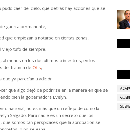
o pudo caer del cielo, que detrás hay acciones que se
 de guerra permanente,
dad que empiezan a notarse en ciertas zonas,
l viejo tufo de siempre,
 al menos en los dos últimos trimestres, en los
és del trauma de
Otis
,
s que ya parecían tradición.
ACAP
ocer que algo dejó de podrirse en la manera en que se
iendo bien la gobernadora Evelyn.
GUER
SUSP
ento nacional, no es más que un reflejo de cómo la
elyn Salgado. Para nadie es un secreto que los
, que somos tan perspicaces que la aprobación se
oncretos, o no se gana.