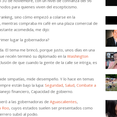
l 30 de noviembre, con un nivel de confianza del 96
ómodos para quienes viven del escepticismo.
 ranking, sino cómo empezó a colarse en la
de, mientras compraba mi café en una plaza comercial de
bastante acomedida, me dijo:
primer lugar la gobernadora?
a. El tema me brincó, porque justo, unos días en una
que recién terminó su diplomado en la
Washington
lusión de que cuando la gente de la calle se intriga, es
mide simpatías, mide desempeño. Y lo hace en temas
empre están bajo la lupa:
Seguridad
,
Salud
,
Combate a
Manejo financiero, Capacidad de gobierno.
uperó a las gobernadoras de
Aguascalientes
,
a Roo
, cuyos estados suelen ser presentados como
errero subió al podio.