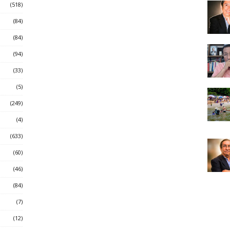
(518)
(84)
(84)
(94)
(33)
(5)
(249)
(4)
(633)
(60)
(46)
(84)
(7)
(12)