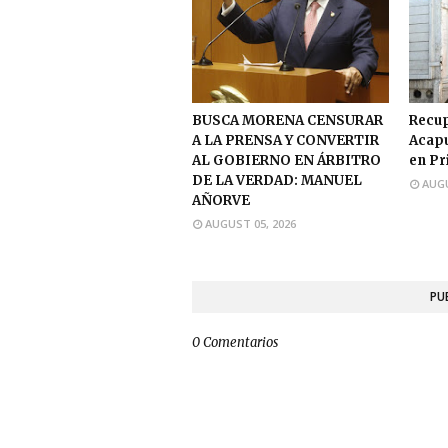
BUSCA MORENA CENSURAR
Recup
A LA PRENSA Y CONVERTIR
Acapu
AL GOBIERNO EN ÁRBITRO
en Pr
DE LA VERDAD: MANUEL
AUGU
AÑORVE
AUGUST 05, 2026
PU
0 Comentarios