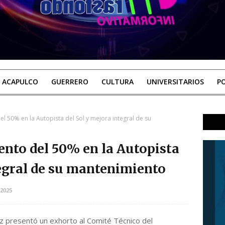
ACAPULCO
GUERRERO
CULTURA
UNIVERSITARIOS
PO
l 50% en la Autopista del Sol y mejora integral de su
ento del 50% en la Autopista
tegral de su mantenimiento
2025
z presentó un exhorto al Comité Técnico del