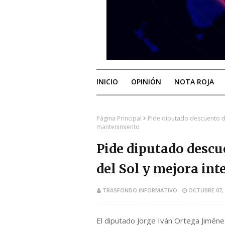
INICIO
OPINIÓN
NOTA ROJA
Página Principal
Pide diputado descuento de
mantenimiento
Pide diputado descu
del Sol y mejora in
TRASFONDO INFORMATIVO
OCTUBRE 07, 
El diputado Jorge Iván Ortega Jiméne