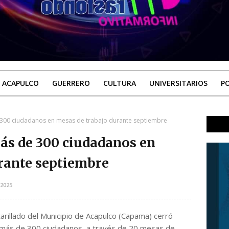
ACAPULCO
GUERRERO
CULTURA
UNIVERSITARIOS
PO
300 ciudadanos en mesas de trabajo durante septiembre
ás de 300 ciudadanos en
rante septiembre
2025
arillado del Municipio de Acapulco (Capama) cerró
a más de 300 ciudadanos, a través de 20 mesas de