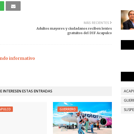
MÁS RECIENTES
Adultos mayores y ciudadanos reciben lentes
gratuitos del DIF Acapulco
ndo informativo
TE INTERESEN ESTAS ENTRADAS
ACAP
GUER
APULCO
GUERRERO
SUSP