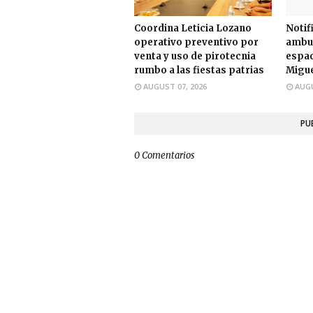
Coordina Leticia Lozano
Notif
operativo preventivo por
ambul
venta y uso de pirotecnia
espac
rumbo a las fiestas patrias
Migue
AUGUST 07, 2026
AUGU
PU
0 Comentarios