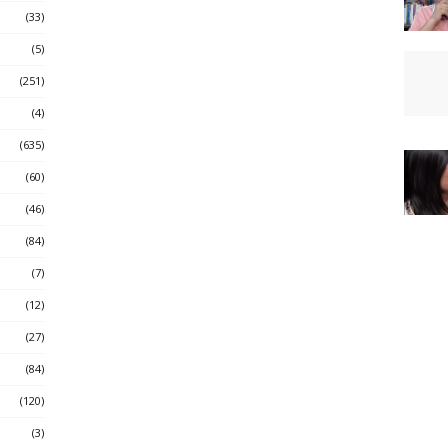
(33)
(5)
(251)
(4)
(635)
(60)
(46)
(84)
(7)
(12)
(27)
(84)
(120)
(3)