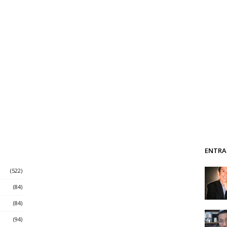
ENTRA
(522)
(84)
(84)
(94)