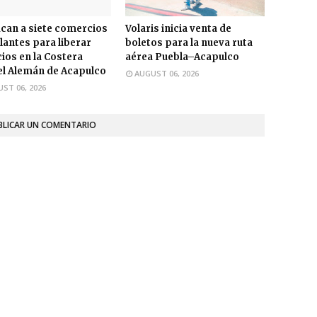
ican a siete comercios
Volaris inicia venta de
antes para liberar
boletos para la nueva ruta
ios en la Costera
aérea Puebla–Acapulco
l Alemán de Acapulco
AUGUST 06, 2026
ST 06, 2026
BLICAR UN COMENTARIO