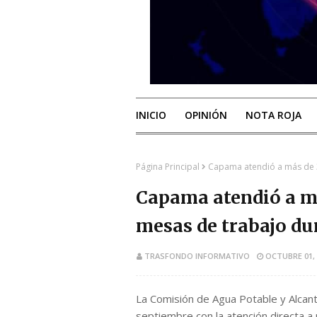
INICIO
OPINIÓN
NOTA ROJA
Página Principal
Capama atendió a más de 
Capama atendió a m
mesas de trabajo du
TRASFONDO INFORMATIVO
OCTUBRE 01, 
La Comisión de Agua Potable y Alcant
septiembre con la atención directa 