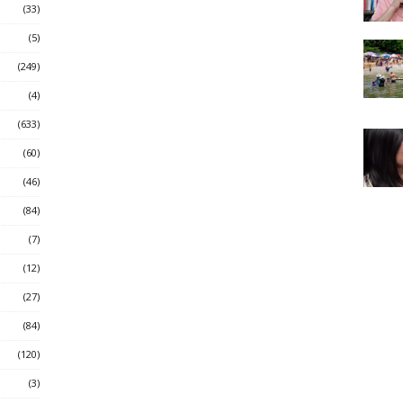
(33)
(5)
(249)
(4)
(633)
(60)
(46)
(84)
(7)
(12)
(27)
(84)
(120)
(3)