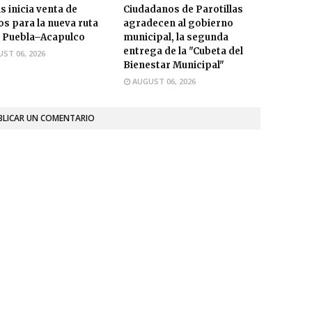
s inicia venta de
Ciudadanos de Parotillas
os para la nueva ruta
agradecen al gobierno
 Puebla–Acapulco
municipal, la segunda
entrega de la "Cubeta del
ST 06, 2026
Bienestar Municipal"
AUGUST 06, 2026
BLICAR UN COMENTARIO