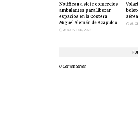
Notifican a siete comercios
Volari
ambulantes para liberar
bolet
espacios en la Costera
aérea
Miguel Alemán de Acapulco
AUGU
AUGUST 06, 2026
PU
0 Comentarios