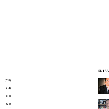
ENTRA
(518)
(84)
(84)
(94)