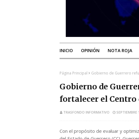
INICIO
OPINIÓN
NOTA ROJA
Página Principal
Gobierno de Guerrero refue
Gobierno de Guerrer
fortalecer el Centro
TRASFONDO INFORMATIVO
SEPTIEMBRE 1
Con el propósito de evaluar y optimiz
del Estado de Guerrero (CCL Guerrero)