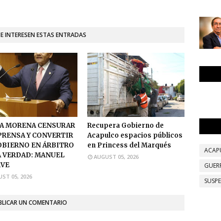
TE INTERESEN ESTAS ENTRADAS
A MORENA CENSURAR
Recupera Gobierno de
 PRENSA Y CONVERTIR
Acapulco espacios públicos
OBIERNO EN ÁRBITRO
en Princess del Marqués
ACAP
A VERDAD: MANUEL
AUGUST 05, 2026
VE
GUER
ST 05, 2026
SUSP
BLICAR UN COMENTARIO