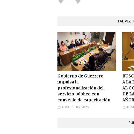
TAL VEZ 
Gobierno de Guerrero
BUSC
impulsa la
A LA
profesionalización del
AL G
servicio público con
DE L
convenio de capacitación
AÑOR
AUGUST 05, 2026
AUGU
PU