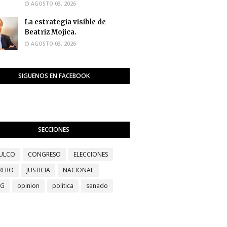
AGOSTO 03, 2026
La estrategia visible de
Beatriz Mojica.
AGOSTO 03, 2026
SIGUENOS EN FACEBOOK
SECCIONES
ULCO
CONGRESO
ELECCIONES
RERO
JUSTICIA
NACIONAL
EG
opinion
politica
senado