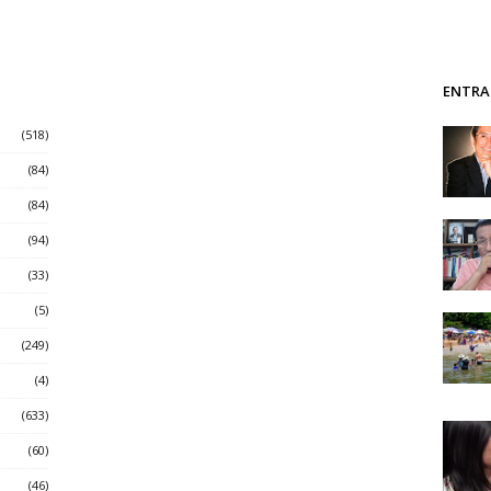
ENTRA
(518)
(84)
(84)
(94)
(33)
(5)
(249)
(4)
(633)
(60)
(46)