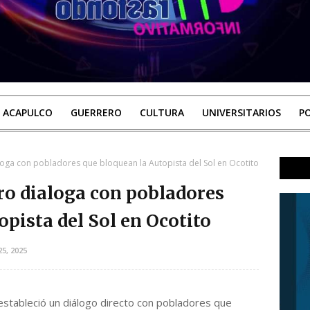
ACAPULCO
GUERRERO
CULTURA
UNIVERSITARIOS
PO
oga con pobladores que bloquean la Autopista del Sol en Ocotito
ro dialoga con pobladores
pista del Sol en Ocotito
5, 2025
estableció un diálogo directo con pobladores que