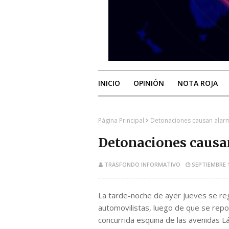
INICIO
OPINIÓN
NOTA ROJA
Página Principal
Detonaciones causan alar
Detonaciones causa
TRASFONDO INFORMATIVO
SEPTIEMBRE 1
La tarde-noche de ayer jueves se re
automovilistas, luego de que se rep
concurrida esquina de las avenidas L