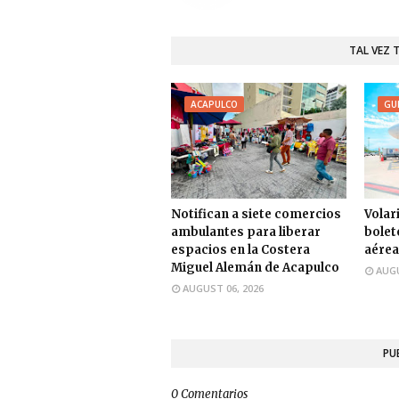
TAL VEZ 
ACAPULCO
GU
Notifican a siete comercios
Volari
ambulantes para liberar
bolet
espacios en la Costera
aérea
Miguel Alemán de Acapulco
AUGU
AUGUST 06, 2026
PU
0 Comentarios