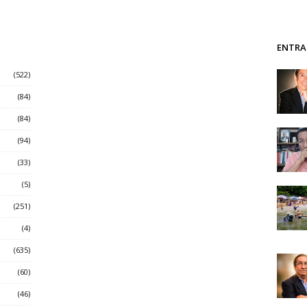
ENTRA
(522)
(84)
(84)
(94)
(33)
(5)
(251)
(4)
(635)
(60)
(46)