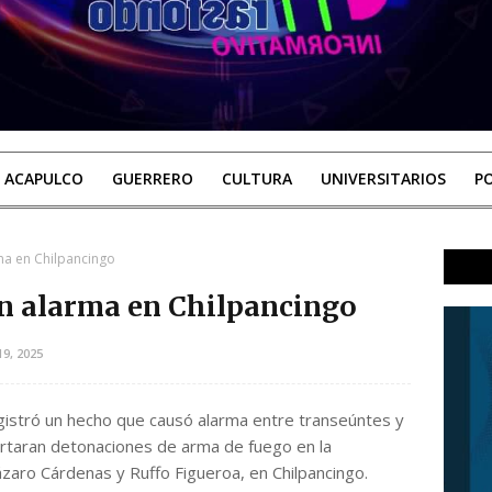
ACAPULCO
GUERRERO
CULTURA
UNIVERSITARIOS
PO
ma en Chilpancingo
n alarma en Chilpancingo
9, 2025
gistró un hecho que causó alarma entre transeúntes y
ortaran detonaciones de arma de fuego en la
ázaro Cárdenas y Ruffo Figueroa, en Chilpancingo.