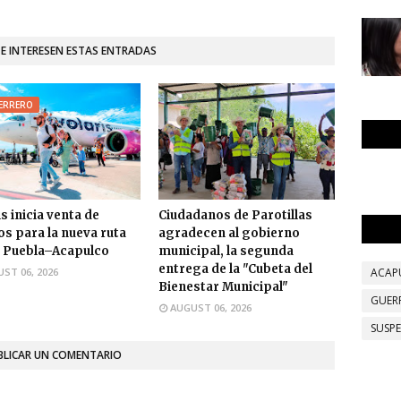
TE INTERESEN ESTAS ENTRADAS
ERRERO
s inicia venta de
Ciudadanos de Parotillas
os para la nueva ruta
agradecen al gobierno
 Puebla–Acapulco
municipal, la segunda
entrega de la "Cubeta del
ST 06, 2026
ACAP
Bienestar Municipal"
GUER
AUGUST 06, 2026
SUSP
BLICAR UN COMENTARIO