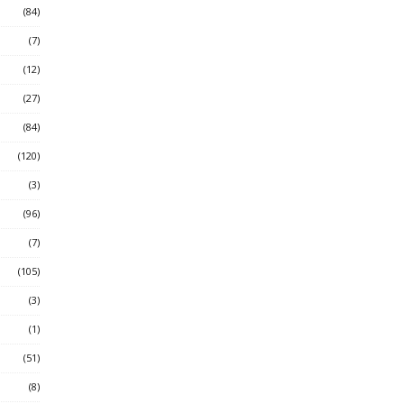
(84)
(7)
(12)
(27)
(84)
(120)
(3)
(96)
(7)
(105)
(3)
(1)
(51)
(8)