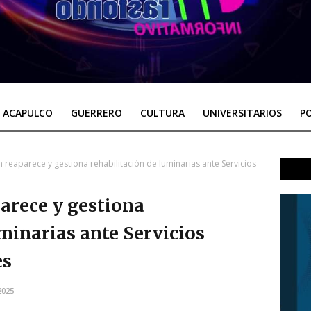
ACAPULCO
GUERRERO
CULTURA
UNIVERSITARIOS
PO
n reaparece y gestiona rehabilitación de luminarias ante Servicios
arece y gestiona
uminarias ante Servicios
es
2025