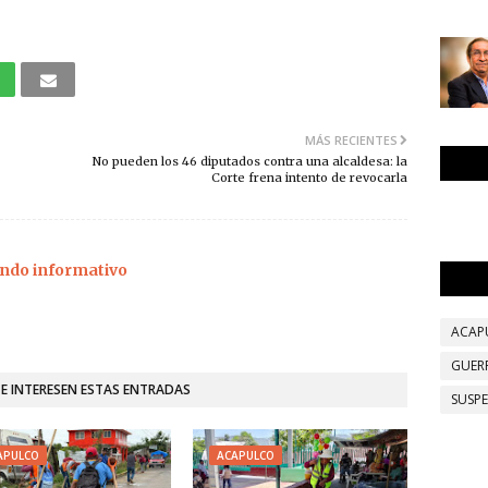
MÁS RECIENTES
No pueden los 46 diputados contra una alcaldesa: la
Corte frena intento de revocarla
ndo informativo
ACAP
GUER
TE INTERESEN ESTAS ENTRADAS
SUSP
APULCO
ACAPULCO