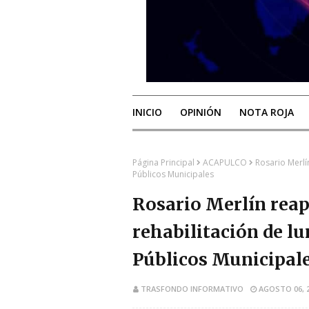
INICIO
OPINIÓN
NOTA ROJA
Página Principal
ACAPULCO
Rosario Merlí
Públicos Municipales
Rosario Merlín reap
rehabilitación de l
Públicos Municipal
TRASFONDO INFORMATIVO
AGOSTO 06, 