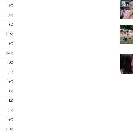
(94)
(33)
(5)
(249)
(4)
(633)
(60)
(46)
(84)
(7)
(12)
(27)
(84)
(120)