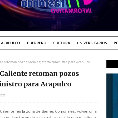
ACAPULCO
GUERRERO
CULTURA
UNIVERSITARIOS
PO
te retoman pozos radiales; afecta suministro para Acapulco
 Caliente retoman pozos
ministro para Acapulco
2025
aliente, en la zona de Bienes Comunales, volvieron a
es que abastecen de agua a Acapulco, lo que mantiene