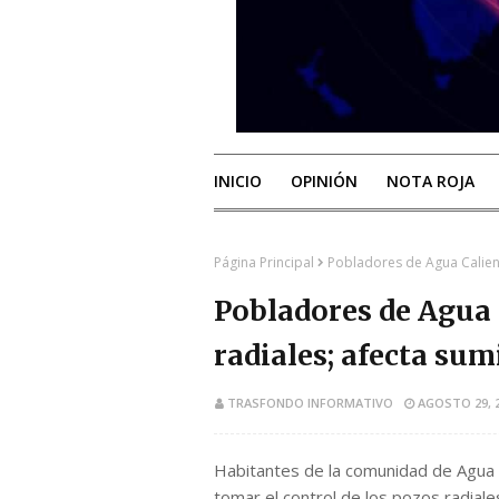
INICIO
OPINIÓN
NOTA ROJA
Página Principal
Pobladores de Agua Calien
Pobladores de Agua
radiales; afecta su
TRASFONDO INFORMATIVO
AGOSTO 29, 
Habitantes de la comunidad de Agua C
tomar el control de los pozos radial