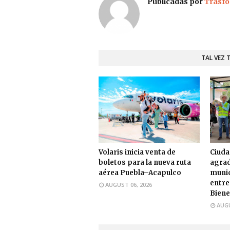
Publicadas por
Trasfo
TAL VEZ 
Volaris inicia venta de
Ciuda
boletos para la nueva ruta
agrad
aérea Puebla–Acapulco
munic
entre
AUGUST 06, 2026
Biene
AUGU