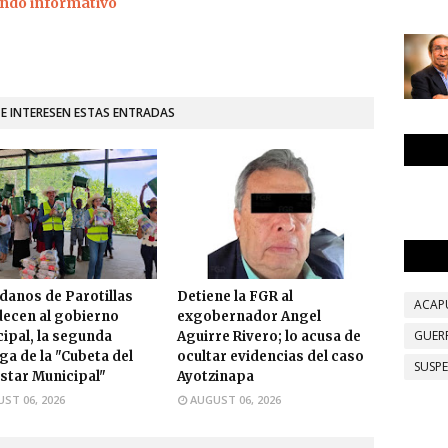
ndo informativo
TE INTERESEN ESTAS ENTRADAS
danos de Parotillas
Detiene la FGR al
ACAP
ecen al gobierno
exgobernador Angel
GUER
ipal, la segunda
Aguirre Rivero; lo acusa de
ga de la "Cubeta del
ocultar evidencias del caso
SUSP
star Municipal"
Ayotzinapa
ST 06, 2026
AUGUST 06, 2026