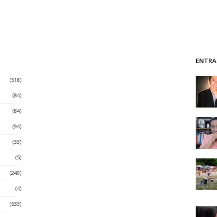
ENTRA
(518)
(84)
(84)
(94)
(33)
(5)
(249)
(4)
(633)