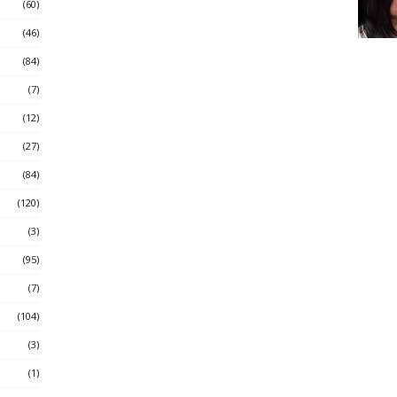
(60)
(46)
(84)
(7)
(12)
(27)
(84)
(120)
(3)
(95)
(7)
(104)
(3)
(1)