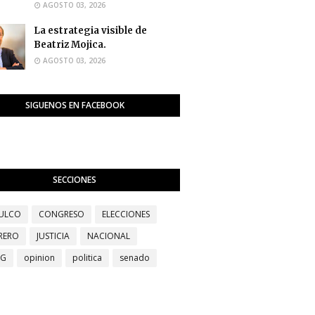
AGOSTO 03, 2026
La estrategia visible de
Beatriz Mojica.
AGOSTO 03, 2026
SIGUENOS EN FACEBOOK
SECCIONES
ULCO
CONGRESO
ELECCIONES
RERO
JUSTICIA
NACIONAL
EG
opinion
politica
senado