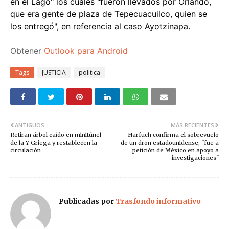
en el Lago" los cuales "fueron llevados por Orlando,
que era gente de plaza de Tepecuacuilco, quien se
los entregó", en referencia al caso Ayotzinapa.
Obtener
Outlook para Android
Tags
JUSTICIA
politica
ANTIGUOS
MÁS RECIENTES
Retiran árbol caído en minitúnel
Harfuch confirma el sobrevuelo
de la Y Griega y restablecen la
de un dron estadounidense; "fue a
circulación
petición de México en apoyo a
investigaciones"
Publicadas por
Trasfondo informativo