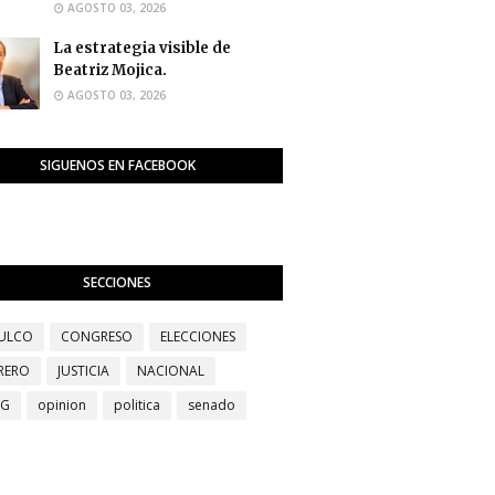
AGOSTO 03, 2026
La estrategia visible de
Beatriz Mojica.
AGOSTO 03, 2026
SIGUENOS EN FACEBOOK
SECCIONES
ULCO
CONGRESO
ELECCIONES
RERO
JUSTICIA
NACIONAL
EG
opinion
politica
senado