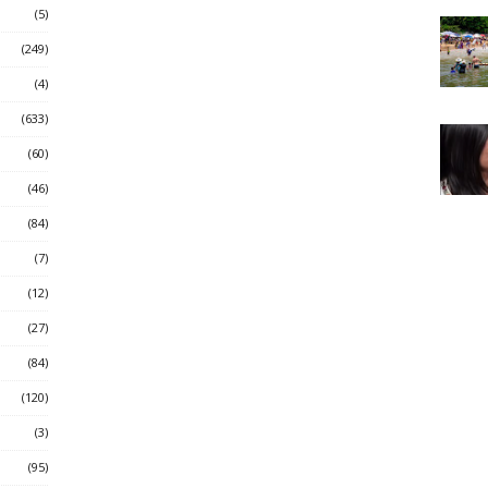
(5)
(249)
(4)
(633)
(60)
(46)
(84)
(7)
(12)
(27)
(84)
(120)
(3)
(95)