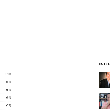
ENTRA
(518)
(84)
(84)
(94)
(33)