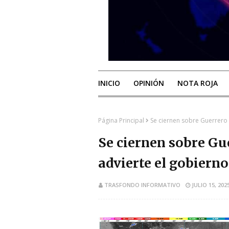
INICIO
OPINIÓN
NOTA ROJA
Página Principal
Se ciernen sobre Guerrero l
Se ciernen sobre Gue
advierte el gobierno
TRASFONDO INFORMATIVO
JULIO 15, 202