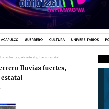
ACAPULCO
GUERRERO
CULTURA
UNIVERSITARIOS
PO
luvias fuertes, advierte el gobierno estatal
rrero lluvias fuertes,
 estatal
5