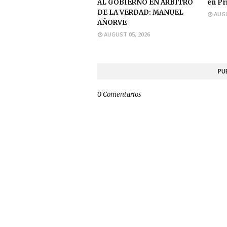
AL GOBIERNO EN ÁRBITRO
en Pr
DE LA VERDAD: MANUEL
AUGU
AÑORVE
AUGUST 05, 2026
PU
0 Comentarios