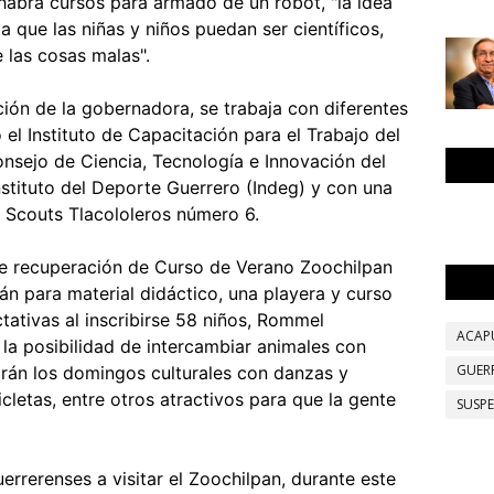
habrá cursos para armado de un robot, "la idea
a que las niñas y niños puedan ser científicos,
e las cosas malas".
ción de la gobernadora, se trabaja con diferentes
l Instituto de Capacitación para el Trabajo del
onsejo de Ciencia, Tecnología e Innovación del
stituto del Deporte Guerrero (Indeg) y con una
e Scouts Tlacololeros número 6.
de recuperación de Curso de Verano Zoochilpan
n para material didáctico, una playera y curso
tativas al inscribirse 58 niños, Rommel
ACAP
la posibilidad de intercambiar animales con
GUER
rán los domingos culturales con danzas y
cletas, entre otros atractivos para que la gente
SUSP
guerrerenses a visitar el Zoochilpan, durante este