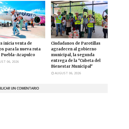
s inicia venta de
Ciudadanos de Parotillas
os para la nueva ruta
agradecen al gobierno
 Puebla–Acapulco
municipal, la segunda
entrega de la "Cubeta del
ST 06, 2026
Bienestar Municipal"
AUGUST 06, 2026
BLICAR UN COMENTARIO