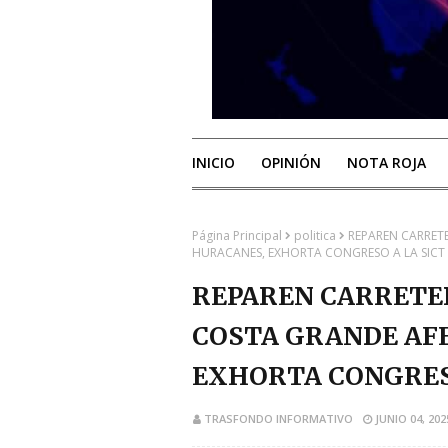
INICIO
OPINIÓN
NOTA ROJA
Página Principal
politica
REPAREN CARRET
HURACANES, EXHORTA CONGRESO A LA SICT
REPAREN CARRETER
COSTA GRANDE AF
EXHORTA CONGRESO
TRASFONDO INFORMATIVO
JUNIO 04, 202