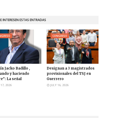
TE INTERESEN ESTAS ENTRADAS
NGRESO
CONGRESO
ín Jacko Badillo ,
Designan a 3 magistrados
ando y haciendo
provisionales del TSJ en
e": La señal
Guerrero
 17, 2026
JULY 16, 2026