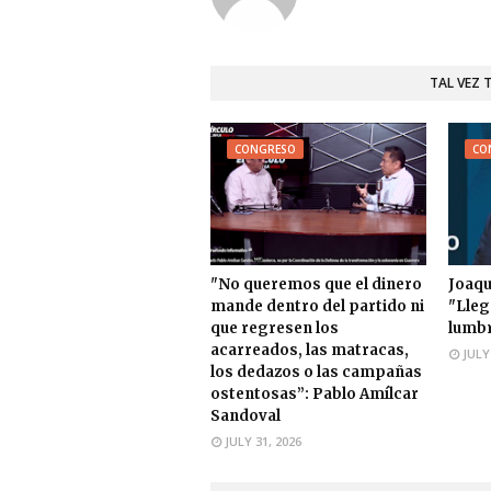
TAL VEZ 
CONGRESO
CO
"No queremos que el dinero
Joaqu
mande dentro del partido ni
"Lleg
que regresen los
lumbr
acarreados, las matracas,
JULY
los dedazos o las campañas
ostentosas”: Pablo Amílcar
Sandoval
JULY 31, 2026