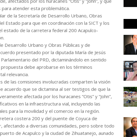
e, afectados por los huracanes “Otis” y “John”, y que
s para atender esta problemática.
ular de la Secretaría de Desarrollo Urbano, Obras
el Estado para que en coordinación con la SICT y los
l estado de la carretera federal 200 Acapulco-
ón.
de Desarrollo Urbano y Obras Públicas y de
acuerdo presentado por la diputada María de Jesús
o Parlamentario del PRD, dictaminándolo en sentido
la propuesta debe aprobarse en los términos
al relevancia.
s de las comisiones involucradas comparten la visión
e acuerdo que se dictamina al ser testigos de que la
veramente afectada por los huracanes “Otis” y “John”,
cativos en la infraestructura vial, incluyendo las
es para la movilidad y el comercio en la región.
arretera costera 200 y del puente de Coyuca de
ar, afectando a diversas comunidades, pero sobre todo
l puerto de Acapulco y la ciudad de Zihuatanejo, aunado