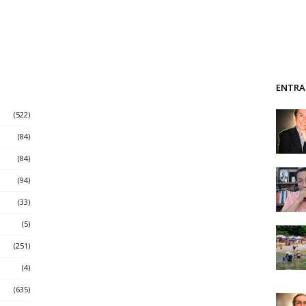
ENTRA
(522)
(84)
(84)
(94)
(33)
(5)
(251)
(4)
(635)