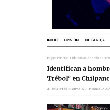
INICIO
OPINIÓN
NOTA ROJA
Página Principal
Identifican a hombre asesi
Identifican a hombr
Trébol" en Chilpanc
TRASFONDO INFORMATIVO
JUNIO 22, 202