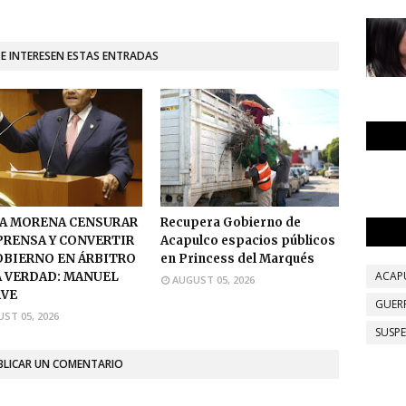
TE INTERESEN ESTAS ENTRADAS
A MORENA CENSURAR
Recupera Gobierno de
 PRENSA Y CONVERTIR
Acapulco espacios públicos
OBIERNO EN ÁRBITRO
en Princess del Marqués
ACAP
A VERDAD: MANUEL
AUGUST 05, 2026
VE
GUER
ST 05, 2026
SUSP
BLICAR UN COMENTARIO