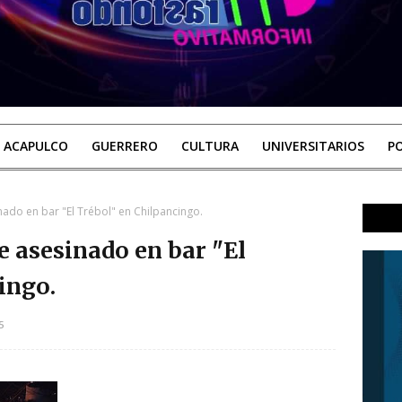
ACAPULCO
GUERRERO
CULTURA
UNIVERSITARIOS
PO
nado en bar "El Trébol" en Chilpancingo.
e asesinado en bar "El
ingo.
5