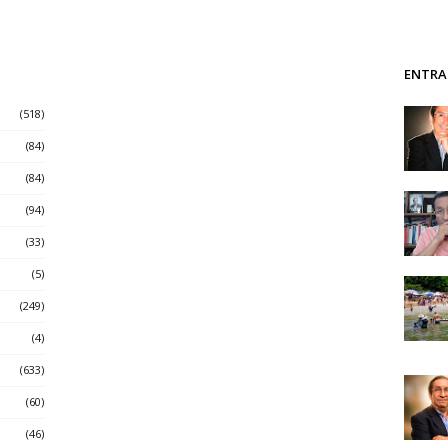
ENTRA
(518)
(84)
(84)
(94)
(33)
(5)
(249)
(4)
(633)
(60)
(46)