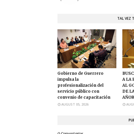
TAL VEZ 
Gobierno de Guerrero
BUSC
impulsa la
A LA
profesionalización del
AL G
servicio público con
DE L
convenio de capacitación
AÑOR
AUGUST 05, 2026
AUGU
PU
0 Comentarios