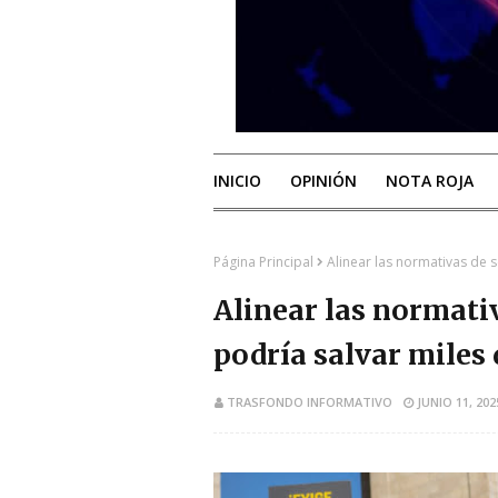
INICIO
OPINIÓN
NOTA ROJA
Página Principal
Alinear las normativas de s
Alinear las normati
podría salvar miles d
TRASFONDO INFORMATIVO
JUNIO 11, 202