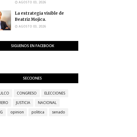
AGOSTO 03, 2026
La estrategia visible de
Beatriz Mojica.
AGOSTO 03, 2026
SIGUENOS EN FACEBOOK
SECCIONES
ULCO
CONGRESO
ELECCIONES
RERO
JUSTICIA
NACIONAL
EG
opinion
politica
senado