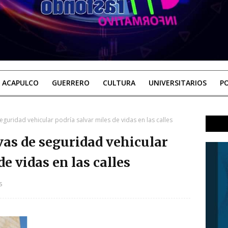
ACAPULCO
GUERRERO
CULTURA
UNIVERSITARIOS
PO
eguridad vehicular podría salvar miles de vidas en las calles
vas de seguridad vehicular
e vidas en las calles
5