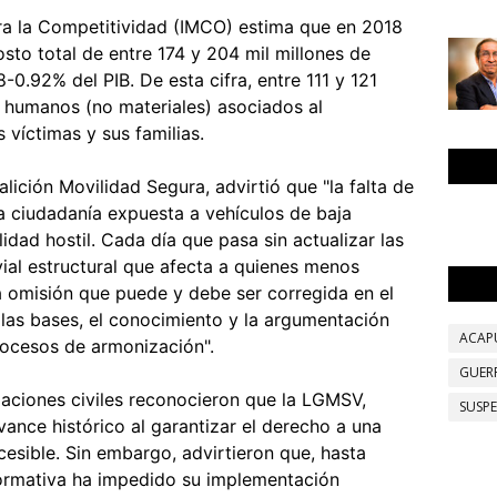
ra la Competitividad (IMCO) estima que en 2018
costo total de entre 174 y 204 mil millones de
-0.92% del PIB. De esta cifra, entre 111 y 121
humanos (no materiales) asociados al
s víctimas y sus familias.
alición Movilidad Segura, advirtió que "la falta de
 la ciudadanía expuesta a vehículos de baja
idad hostil. Cada día que pasa sin actualizar las
vial estructural que afecta a quienes menos
a omisión que puede y debe ser corregida en el
las bases, el conocimiento y la argumentación
ACAP
rocesos de armonización".
GUER
zaciones civiles reconocieron que la LGMSV,
SUSP
nce histórico al garantizar el derecho a una
cesible. Sin embargo, advirtieron que, hasta
normativa ha impedido su implementación