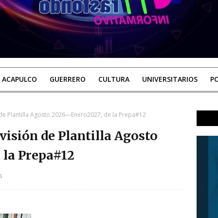
ACAPULCO
GUERRERO
CULTURA
UNIVERSITARIOS
PO
n de Plantilla Agosto 2026—Enero2027, de la Prepa#12
evisión de Plantilla Agosto
 la Prepa#12
6