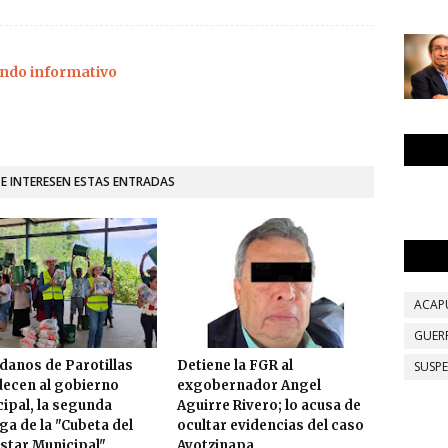
ndo informativo
TE INTERESEN ESTAS ENTRADAS
ACAP
GUER
danos de Parotillas
Detiene la FGR al
SUSP
ecen al gobierno
exgobernador Angel
ipal, la segunda
Aguirre Rivero; lo acusa de
ga de la "Cubeta del
ocultar evidencias del caso
star Municipal"
Ayotzinapa