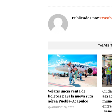
Publicadas por
Trasfo
TAL VEZ 
Volaris inicia venta de
Ciuda
boletos para la nueva ruta
agrad
aérea Puebla–Acapulco
munic
entre
AUGUST 06, 2026
Biene