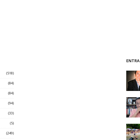
ENTRA
(518)
(84)
(84)
(94)
(33)
(5)
(249)