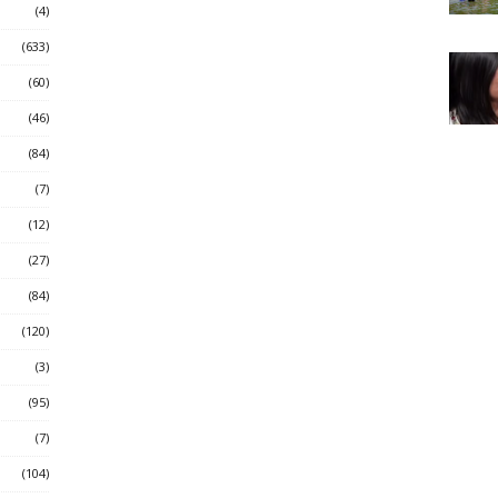
(4)
(633)
(60)
(46)
(84)
(7)
(12)
(27)
(84)
(120)
(3)
(95)
(7)
(104)