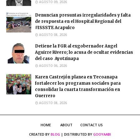
AGOSTO 09, 2026
Denuncian presuntas irregularidades y falta
de respuesta en el Hospital Regional del
#ISSSTE Acapulco
AGOSTO 08, 2026
Detiene la FGR al exgobernador Angel
Aguirre Rivero; lo acusa de ocultar evidencias
del caso Ayotzinapa
AGOSTO 06, 2026
Karen Castrejón planea en Tecoanapa
fortalecer los programas sociales para
consolidar la cuarta transformación en
Guerrero
AGOSTO 08, 2026
HOME
ABOUT
CONTACT US
CREATED BY
BLOG
| DISTRIBUTED BY
GOOYAABI