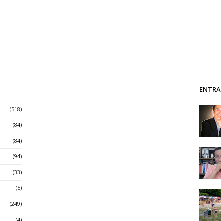
ENTRA
(518)
(84)
(84)
(94)
(33)
(5)
(249)
(4)