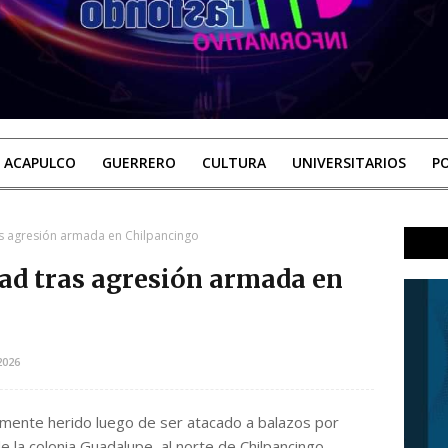
ACAPULCO
GUERRERO
CULTURA
UNIVERSITARIOS
PO
s agresión armada en Chilpancingo
ad tras agresión armada en
2026
mente herido luego de ser atacado a balazos por
e la colonia Guadalupe, al norte de Chilpancingo.