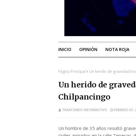
INICIO
OPINIÓN
NOTA ROJA
Página Principal
Un herido de gravedad tra
Un herido de graved
Chilpancingo
TRASFONDO INFORMATIVO
FEBRERO 01, 
Un hombre de 35 años resultó grave
civiles armados en la calle Tepeyac, d