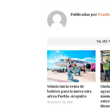
Publicadas por
Trasfo
TAL VEZ 
Volaris inicia venta de
Ciuda
boletos para la nueva ruta
agrad
aérea Puebla–Acapulco
munic
entre
AUGUST 06, 2026
Biene