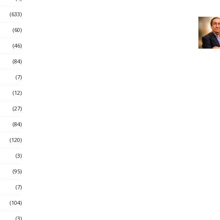
(633)
(60)
(46)
(84)
(7)
(12)
(27)
(84)
(120)
(3)
(95)
(7)
(104)
(3)