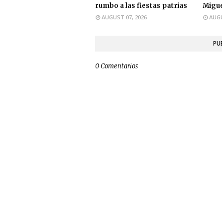
rumbo a las fiestas patrias
Migue
AUGUST 07, 2026
AUGU
PU
0 Comentarios