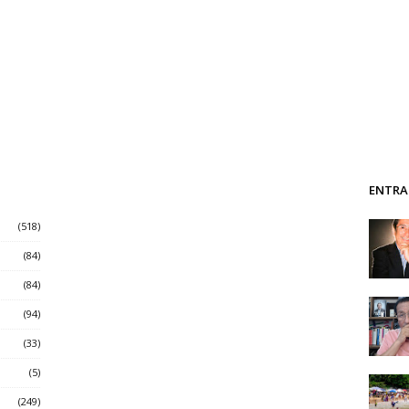
ENTRA
(518)
(84)
(84)
(94)
(33)
(5)
(249)