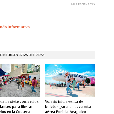
MÁS RECIENTES
ndo informativo
TE INTERESEN ESTAS ENTRADAS
ican a siete comercios
Volaris inicia venta de
antes para liberar
boletos para la nueva ruta
ios en la Costera
aérea Puebla–Acapulco