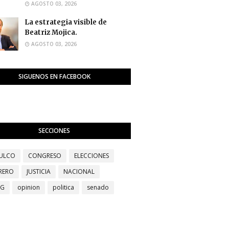
AGOSTO 03, 2026
La estrategia visible de
Beatriz Mojica.
AGOSTO 03, 2026
SIGUENOS EN FACEBOOK
SECCIONES
ULCO
CONGRESO
ELECCIONES
RERO
JUSTICIA
NACIONAL
EG
opinion
politica
senado