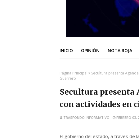
INICIO
OPINIÓN
NOTA ROJA
Página Principal
Secultura presenta Agenda 
Guerrero
Secultura presenta 
con actividades en 
TRASFONDO INFORMATIVO
FEBRERO 03, 
El gobierno del estado, a través de l