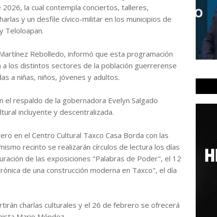
2026, la cual contempla conciertos, talleres,
harlas y un desfile cívico-militar en los municipios de
 y Teloloapan.
a Martínez Rebolledo, informó que esta programación
a a los distintos sectores de la población guerrerense
as a niñas, niños, jóvenes y adultos.
n el respaldo de la gobernadora Evelyn Salgado
tural incluyente y descentralizada.
brero en el Centro Cultural Taxco Casa Borda con las
mismo recinto se realizarán círculos de lectura los días
guración de las exposiciones "Palabras de Poder", el 12
Crónica de una construcción moderna en Taxco", el día
rtirán charlas culturales y el 26 de febrero se ofrecerá
anista Mario Méndez.