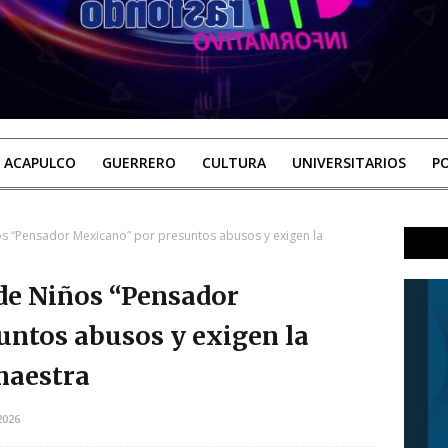
ACAPULCO
GUERRERO
CULTURA
UNIVERSITARIOS
PO
os “Pensador Mexicano” por presuntos abusos y exigen la
 de Niños “Pensador
ntos abusos y exigen la
maestra
2026