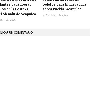
antes para liberar
boletos para la nueva ruta
ios en la Costera
aérea Puebla–Acapulco
l Alemán de Acapulco
AUGUST 06, 2026
ST 06, 2026
BLICAR UN COMENTARIO