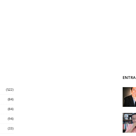
ENTRA
(522)
(84)
(84)
(94)
(33)