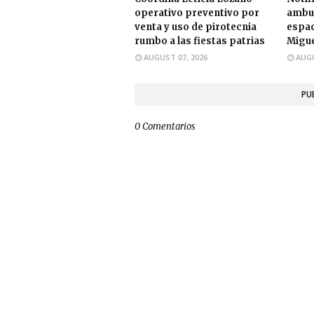
operativo preventivo por
ambul
venta y uso de pirotecnia
espac
rumbo a las fiestas patrias
Migue
AUGUST 07, 2026
AUGU
PU
0 Comentarios