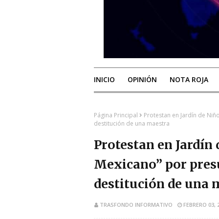
INICIO
OPINIÓN
NOTA ROJA
Página Principal
Protestan en Jardín de Niñ
destitución de una maestra
Protestan en Jardín
Mexicano” por presu
destitución de una 
TRASFONDO INFORMATIVO
FEBRERO 03, 