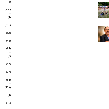
(5)
(251)
(4)
(635)
(60)
(46)
(84)
(7)
(12)
(27)
(84)
(120)
(3)
(96)