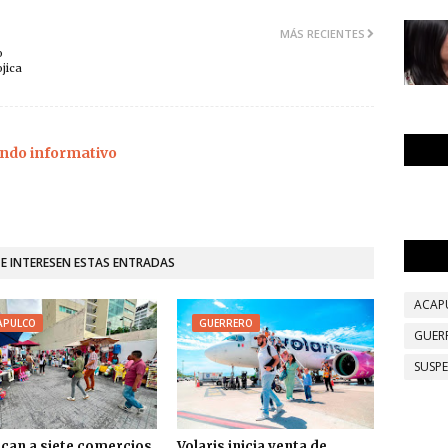
MÁS RECIENTES
o
jica
ndo informativo
TE INTERESEN ESTAS ENTRADAS
ACAP
APULCO
GUERRERO
GUER
SUSP
ican a siete comercios
Volaris inicia venta de