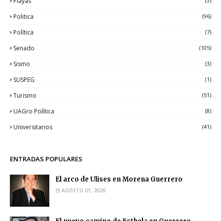
Playas
(3)
Politica
(96)
Política
(7)
Senado
(105)
Sismo
(3)
SUSPEG
(1)
Turismo
(51)
UAGro Política
(8)
Universitarios
(41)
ENTRADAS POPULARES
El arco de Ulises en Morena Guerrero
AGOSTO 01, 2026