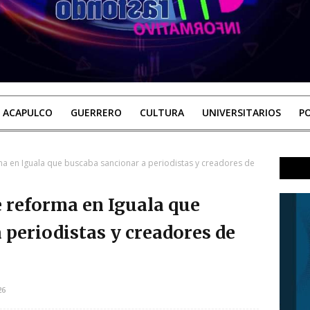
ACAPULCO
GUERRERO
CULTURA
UNIVERSITARIOS
PO
ma en Iguala que buscaba sancionar a periodistas y creadores de
 reforma en Iguala que
 periodistas y creadores de
26