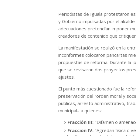
Periodistas de Iguala protestaron est
y Gobierno impulsadas por el alcalde 
adecuaciones pretendían imponer mul
creadores de contenido que critiquen 
La manifestación se realizó en la entr
inconformes colocaron pancartas mien
propuestas de reforma. Durante la jo
que se revisaron dos proyectos pres
ajustes.
El punto más cuestionado fue la refo
preservación del "orden moral y soci
públicas, arresto administrativo, tra
municipal– a quienes:
Fracción III:
"Difamen o amenacen
Fracción IV:
"Agredan física o v