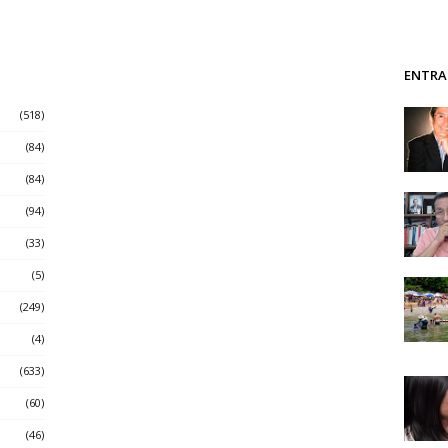
ENTRA
(518)
(84)
(84)
(94)
(33)
(5)
(249)
(4)
(633)
(60)
(46)