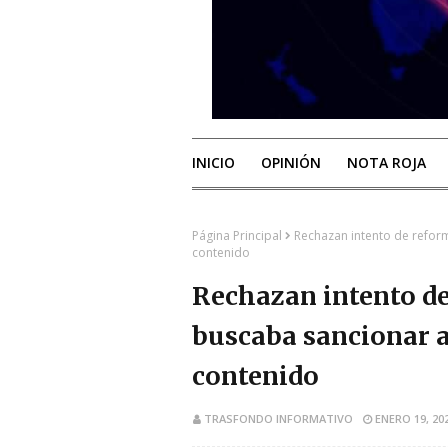
INICIO
OPINIÓN
NOTA ROJA
Página Principal
Rechazan intento de refor
contenido
Rechazan intento de
buscaba sancionar a
contenido
TRASFONDO INFORMATIVO
ENERO 19, 20