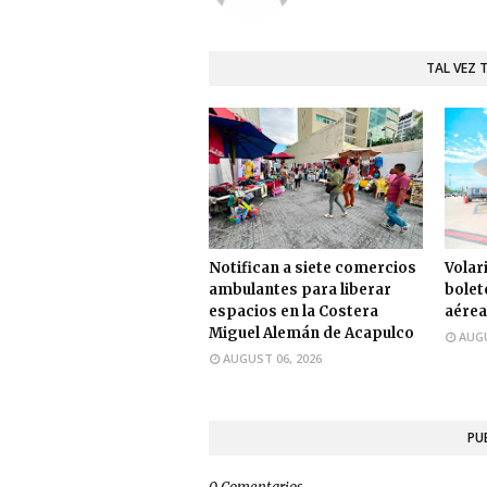
TAL VEZ 
Notifican a siete comercios
Volari
ambulantes para liberar
bolet
espacios en la Costera
aérea
Miguel Alemán de Acapulco
AUGU
AUGUST 06, 2026
PU