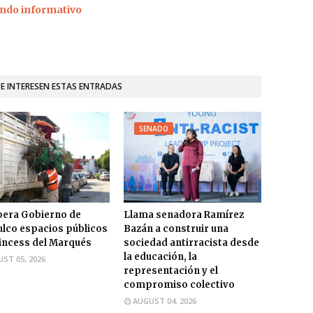
ndo informativo
TE INTERESEN ESTAS ENTRADAS
SENADO
era Gobierno de
Llama senadora Ramírez
lco espacios públicos
Bazán a construir una
incess del Marqués
sociedad antirracista desde
la educación, la
ST 05, 2026
representación y el
compromiso colectivo
AUGUST 04, 2026