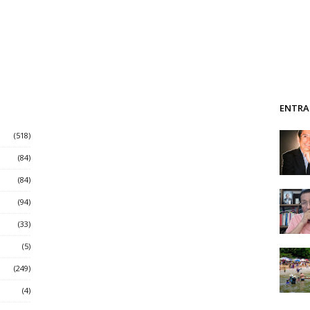
ENTRA
(518)
(84)
(84)
(94)
(33)
(5)
(249)
(4)