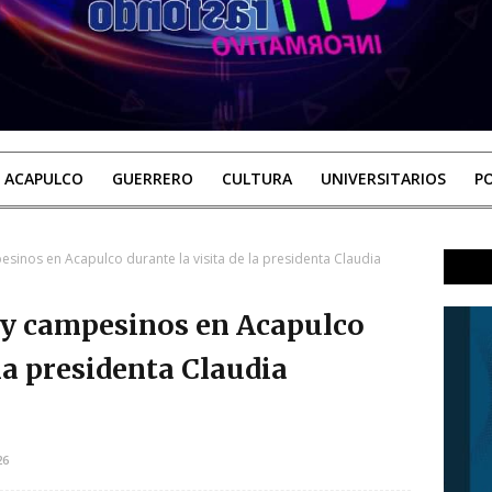
ACAPULCO
GUERRERO
CULTURA
UNIVERSITARIOS
PO
sinos en Acapulco durante la visita de la presidenta Claudia
 y campesinos en Acapulco
 la presidenta Claudia
26