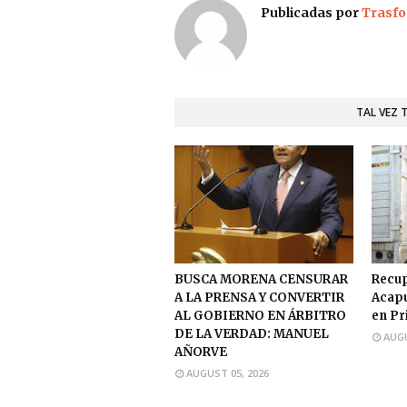
Publicadas por
Trasfo
TAL VEZ 
BUSCA MORENA CENSURAR
Recup
A LA PRENSA Y CONVERTIR
Acapu
AL GOBIERNO EN ÁRBITRO
en Pr
DE LA VERDAD: MANUEL
AUGU
AÑORVE
AUGUST 05, 2026