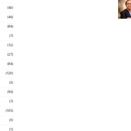
(60)
(46)
(84)
(7)
(12)
(27)
(84)
(120)
(3)
(96)
(7)
(105)
(3)
(1)