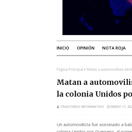
INICIO
OPINIÓN
NOTA ROJA
Página Principal
Matan a automovilista dent
Matan a automovilis
la colonia Unidos p
TRASFONDO INFORMATIVO
ENERO 17, 20
Un automovilista fue asesinado a bala
colonia Unidos por Guerrero, al ponie