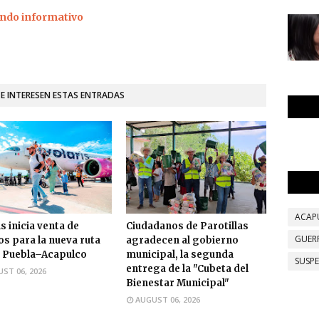
ndo informativo
TE INTERESEN ESTAS ENTRADAS
ACAP
s inicia venta de
Ciudadanos de Parotillas
GUER
os para la nueva ruta
agradecen al gobierno
 Puebla–Acapulco
municipal, la segunda
SUSP
entrega de la "Cubeta del
ST 06, 2026
Bienestar Municipal"
AUGUST 06, 2026