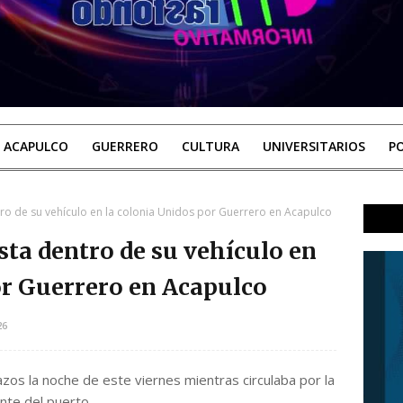
ACAPULCO
GUERRERO
CULTURA
UNIVERSITARIOS
PO
ro de su vehículo en la colonia Unidos por Guerrero en Acapulco
ta dentro de su vehículo en
or Guerrero en Acapulco
26
zos la noche de este viernes mientras circulaba por la
nte del puerto.