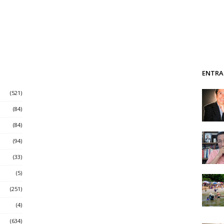
ENTRA
(521)
(84)
(84)
(94)
(33)
(5)
(251)
(4)
(634)