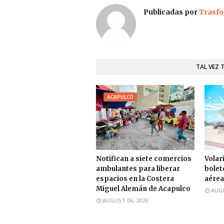
Publicadas por
Trasfo
TAL VEZ 
ACAPULCO
Notifican a siete comercios
Volari
ambulantes para liberar
bolet
espacios en la Costera
aérea
Miguel Alemán de Acapulco
AUGU
AUGUST 06, 2026