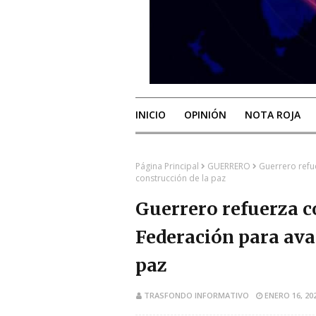
INICIO
OPINIÓN
NOTA ROJA
Página Principal
GUERRERO
Guerrero refu
construcción de la paz
Guerrero refuerza c
Federación para ava
paz
TRASFONDO INFORMATIVO
ENERO 16, 20