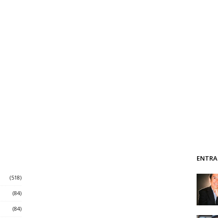
ENTRA
(518)
(84)
(84)