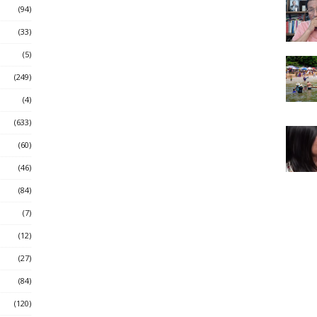
(94)
(33)
(5)
(249)
(4)
(633)
(60)
(46)
(84)
(7)
(12)
(27)
(84)
(120)