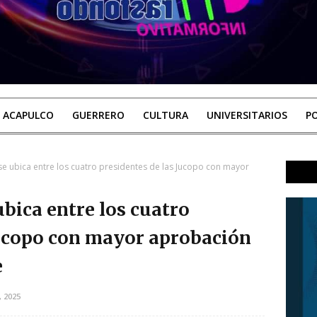
ACAPULCO
GUERRERO
CULTURA
UNIVERSITARIOS
PO
se ubica entre los cuatro presidentes de las Jucopo con mayor
ubica entre los cuatro
Jucopo con mayor aprobación
e
, 2025