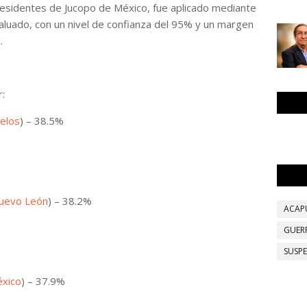
residentes de Jucopo de México, fue aplicado mediante
aluado, con un nivel de confianza del 95% y un margen
.
r:
elos
) – 38.5%
uevo León
) – 38.2%
ACAP
GUER
SUSP
éxico
) – 37.9%