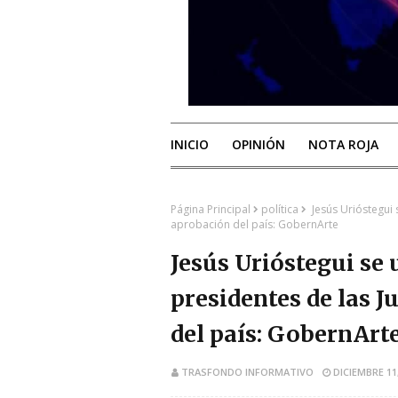
INICIO
OPINIÓN
NOTA ROJA
Página Principal
política
Jesús Urióstegui 
aprobación del país: GobernArte
Jesús Urióstegui se 
presidentes de las 
del país: GobernArt
TRASFONDO INFORMATIVO
DICIEMBRE 11