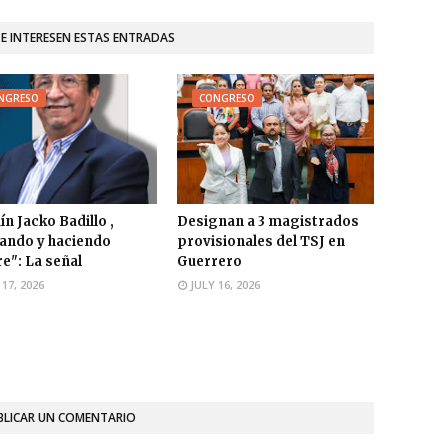
TE INTERESEN ESTAS ENTRADAS
NGRESO
CONGRESO
ín Jacko Badillo ,
Designan a 3 magistrados
ando y haciendo
provisionales del TSJ en
e": La señal
Guerrero
 17, 2026
JULY 16, 2026
BLICAR UN COMENTARIO