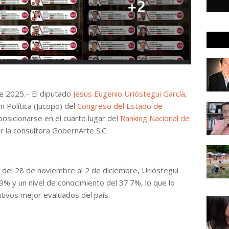
de 2025.– El diputado
Jesús Eugenio Urióstegui García
,
n Política (Jucopo) del
Congreso del Estado de
 posicionarse en el cuarto lugar del
Ranking Nacional de
r la consultora GobernArte S.C.
 del 28 de noviembre al 2 de diciembre, Urióstegui
9% y un nivel de conocimiento del 37.7%, lo que lo
ativos mejor evaluados del país.