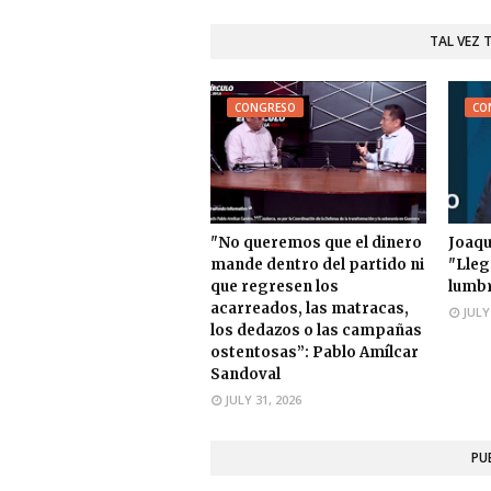
TAL VEZ 
CONGRESO
CO
"No queremos que el dinero
Joaqu
mande dentro del partido ni
"Lleg
que regresen los
lumbr
acarreados, las matracas,
JULY
los dedazos o las campañas
ostentosas”: Pablo Amílcar
Sandoval
JULY 31, 2026
PU