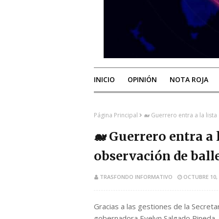
INICIO
OPINIÓN
NOTA ROJA
Página Principal
🐋 Guerrero entra a la lista
🐋 Guerrero entra a l
observación de bal
TRASFONDO INFORMATIVO
OCTUBRE 10, 
Gracias a las gestiones de la Secreta
gobernadora Evelyn Salgado Pineda, el