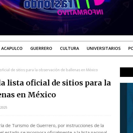
ACAPULCO
GUERRERO
CULTURA
UNIVERSITARIOS
PO
 oficial de sitios para la observación de ballenas en México
a lista oficial de sitios para la
lenas en México
2025
ría de Turismo de Guerrero, por instrucciones de la
 estado se incorpora oficialmente a la lista nacional