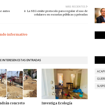
MÁS RECIENTES
de autos
📱 La SEG emite protocolo para regular el uso de
celulares en escuelas públicas y privadas
ndo informativo
TE INTERESEN ESTAS ENTRADAS
ACAP
GUER
SUSP
ndrán concreto
Investiga Ecología