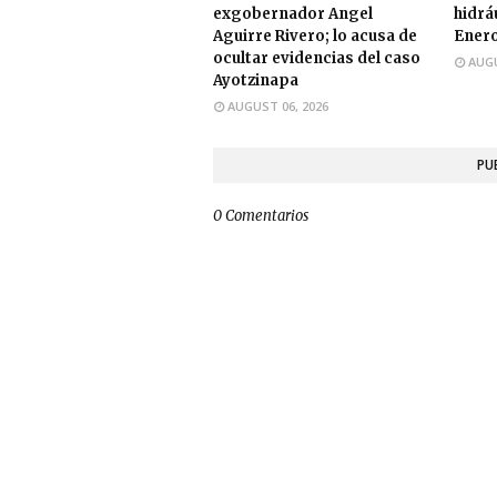
exgobernador Angel
hidráu
Aguirre Rivero; lo acusa de
Enero
ocultar evidencias del caso
AUGU
Ayotzinapa
AUGUST 06, 2026
PU
0 Comentarios