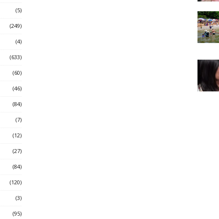
(5)
(249)
(4)
(633)
(60)
(46)
(84)
(7)
(12)
(27)
(84)
(120)
(3)
(95)