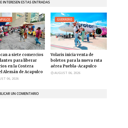
TE INTERESEN ESTAS ENTRADAS
APULCO
GUERRERO
ican a siete comercios
Volaris inicia venta de
antes para liberar
boletos para la nueva ruta
ios en la Costera
aérea Puebla–Acapulco
l Alemán de Acapulco
AUGUST 06, 2026
ST 06, 2026
BLICAR UN COMENTARIO