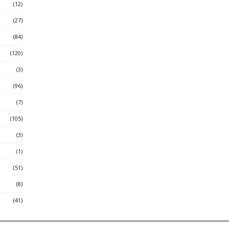
(12)
(27)
(84)
(120)
(3)
(96)
(7)
(105)
(3)
(1)
(51)
(8)
(41)