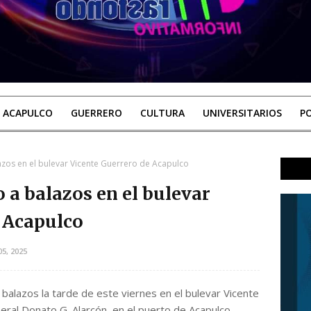
ACAPULCO
GUERRERO
CULTURA
UNIVERSITARIOS
PO
azos en el bulevar Vicente Guerrero de Acapulco
 a balazos en el bulevar
 Acapulco
5, 2025
balazos la tarde de este viernes en el bulevar Vicente
neral Donato G. Alarcón, en el puerto de Acapulco.