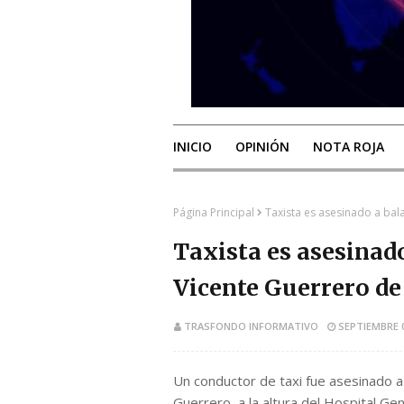
INICIO
OPINIÓN
NOTA ROJA
Página Principal
Taxista es asesinado a bal
Taxista es asesinado
Vicente Guerrero de
TRASFONDO INFORMATIVO
SEPTIEMBRE 0
Un conductor de taxi fue asesinado a 
Guerrero, a la altura del Hospital Ge