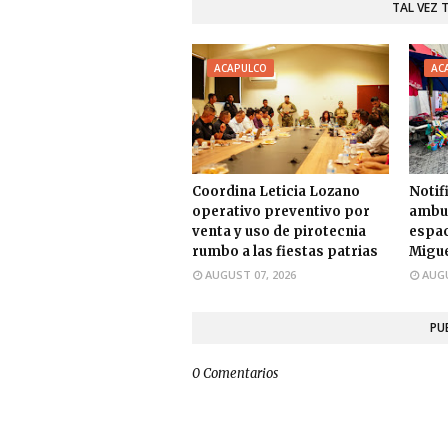
TAL VEZ 
ACAPULCO
AC
Coordina Leticia Lozano
Notif
operativo preventivo por
ambul
venta y uso de pirotecnia
espac
rumbo a las fiestas patrias
Migue
AUGUST 07, 2026
AUGU
PU
0 Comentarios