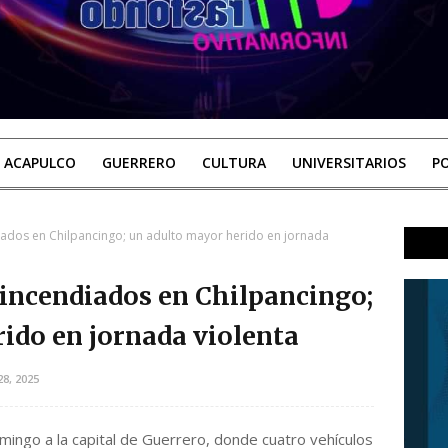
ACAPULCO
GUERRERO
CULTURA
UNIVERSITARIOS
PO
iados en Chilpancingo; un adulto mayor herido en jornada
 incendiados en Chilpancingo;
ido en jornada violenta
8, 2025
mingo a la capital de Guerrero, donde cuatro vehículos