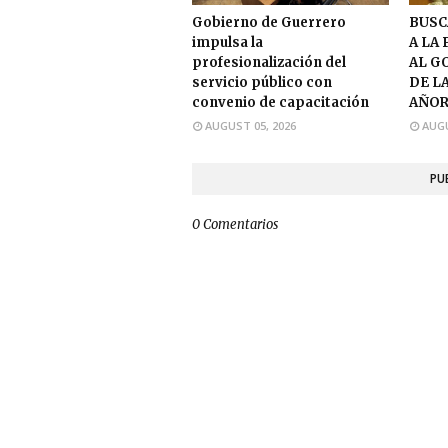
Gobierno de Guerrero
BUSC
impulsa la
A LA
profesionalización del
AL G
servicio público con
DE L
convenio de capacitación
AÑOR
AUGUST 05, 2026
AUGU
PU
0 Comentarios