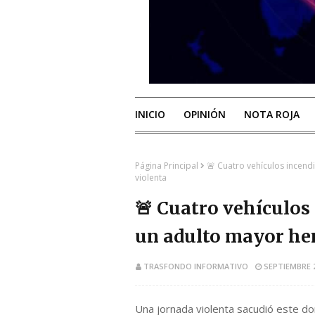
INICIO
OPINIÓN
NOTA ROJA
Página Principal
🚨 Cuatro vehículos incend
violenta
🚨 Cuatro vehículos
un adulto mayor her
TRASFONDO INFORMATIVO
SEPTIEMBRE 2
Una jornada violenta sacudió este do