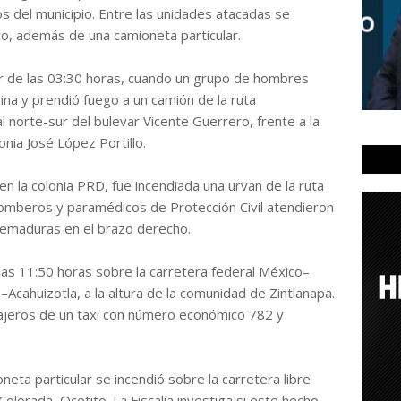
s del municipio. Entre las unidades atacadas se
co, además de una camioneta particular.
or de las 03:30 horas, cuando un grupo de hombres
lina y prendió fuego a un camión de la ruta
al norte-sur del bulevar Vicente Guerrero, frente a la
onia José López Portillo.
en la colonia PRD, fue incendiada una urvan de la ruta
 bomberos y paramédicos de Protección Civil atendieron
uemaduras en el brazo derecho.
 las 11:50 horas sobre la carretera federal México–
–Acahuizotla, a la altura de la comunidad de Zintlanapa.
jeros de un taxi con número económico 782 y
eta particular se incendió sobre la carretera libre
olorada–Ocotito. La Fiscalía investiga si este hecho