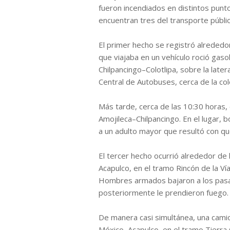
fueron incendiados en distintos punto
encuentran tres del transporte públi
El primer hecho se registró alreded
que viajaba en un vehículo roció gaso
Chilpancingo–Colotlipa, sobre la later
Central de Autobuses, cerca de la col
Más tarde, cerca de las 10:30 horas, 
Amojileca–Chilpancingo. En el lugar,
a un adulto mayor que resultó con q
El tercer hecho ocurrió alrededor de
Acapulco, en el tramo Rincón de la Vía
Hombres armados bajaron a los pasa
posteriormente le prendieron fuego.
De manera casi simultánea, una camion
México–Acapulco, en el tramo Tierra C