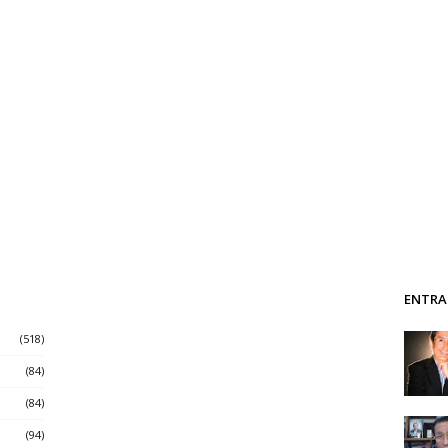
ENTRA
(518)
(84)
(84)
(94)