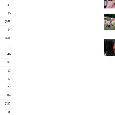
(33)
(5)
(249)
(4)
(633)
(60)
(46)
(84)
(7)
(12)
(27)
(84)
(120)
(3)