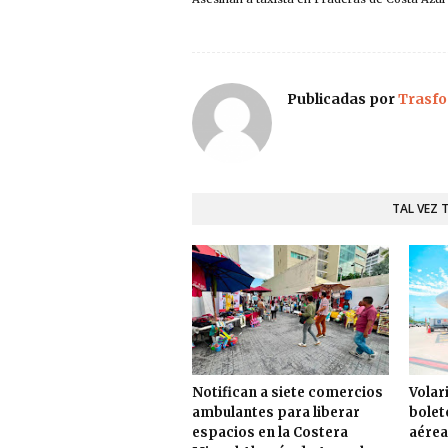
Publicadas por
Trasfo
TAL VEZ 
Notifican a siete comercios
Volari
ambulantes para liberar
bolet
espacios en la Costera
aérea