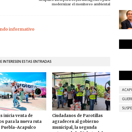
modernizar el monitoreo ambiental
ndo informativo
TE INTERESEN ESTAS ENTRADAS
ACAP
GUER
SUSP
s inicia venta de
Ciudadanos de Parotillas
os para la nueva ruta
agradecen al gobierno
 Puebla–Acapulco
municipal, la segunda