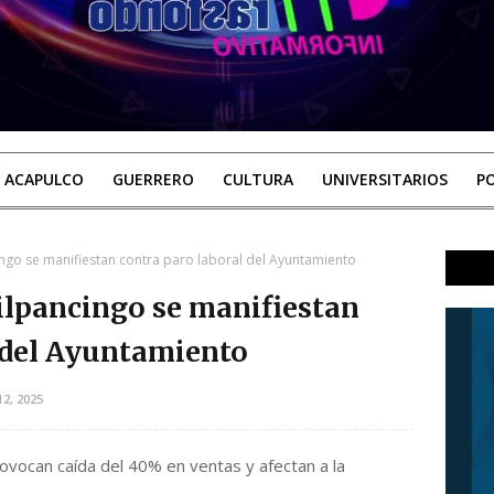
ACAPULCO
GUERRERO
CULTURA
UNIVERSITARIOS
PO
ngo se manifiestan contra paro laboral del Ayuntamiento
ilpancingo se manifiestan
 del Ayuntamiento
2, 2025
rovocan caída del 40% en ventas y afectan a la