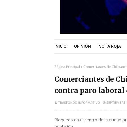
INICIO
OPINIÓN
NOTA ROJA
Página Principal
Comerciantes de Chilpanci
Comerciantes de Ch
contra paro laboral
TRASFONDO INFORMATIVO
SEPTIEMBRE 1
Bloqueos en el centro de la ciudad p
población.