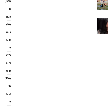
(249)
(4)
(633)
(60)
(46)
(84)
(7)
(12)
(27)
(84)
(120)
(3)
(95)
(7)